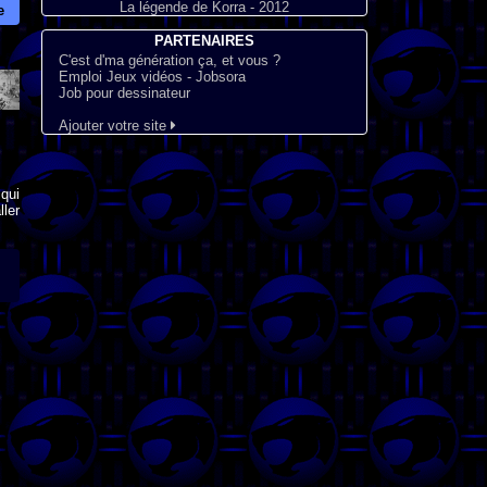
La légende de Korra - 2012
e
PARTENAIRES
C'est d'ma génération ça, et vous ?
Emploi Jeux vidéos - Jobsora
Job pour dessinateur
Ajouter votre site
qui
ler