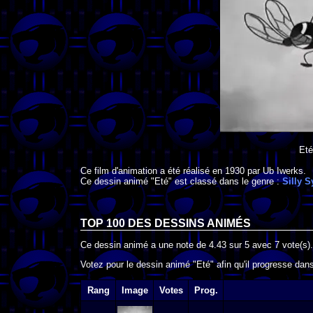
Eté
Ce film d'animation a été réalisé en
1930
par
Ub Iwerks
.
Ce dessin animé "Eté" est classé dans le genre :
Silly 
TOP 100 DES
DESSINS ANIMÉS
Ce dessin animé a une note de
4.43
sur
5
avec
7
vote(s).
Votez pour le dessin animé "Eté" afin qu'il progresse dan
Rang
Image
Votes
Prog.