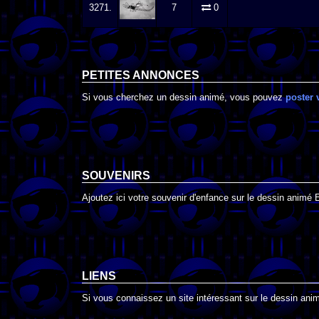
3271.
7
0
PETITES ANNONCES
Si vous cherchez un dessin animé, vous pouvez
poster 
SOUVENIRS
Ajoutez ici votre souvenir d'enfance sur le dessin animé 
LIENS
Si vous connaissez un site intéressant sur le dessin animé