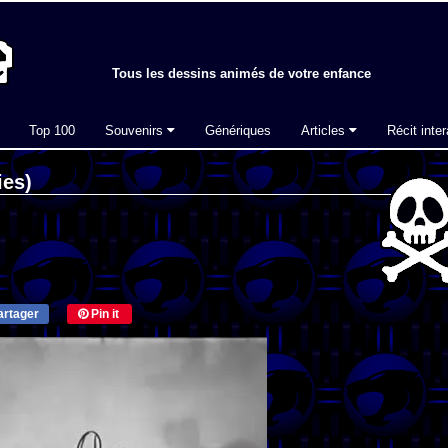
Tous les dessins animés de votre enfance
Top 100
Souvenirs
Génériques
Articles
Récit inter
ies)
rtager
Pin it