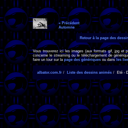
« Précédent
Automne
Retour à la page des dess
Vous trouverez ici les images (aux formats gif, jpg et 
concerne le streaming ou le téléchargement de générique
faire un tour sur la
page des génériques
ou dans
les lie
albator.com.fr
Liste des dessins animés
Eté - 