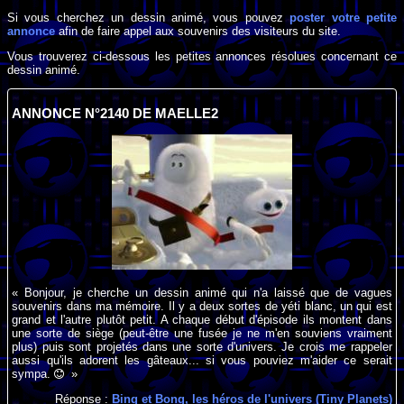
Si vous cherchez un dessin animé, vous pouvez
poster votre petite
annonce
afin de faire appel aux souvenirs des visiteurs du site.
Vous trouverez ci-dessous les petites annonces résolues concernant ce
dessin animé.
ANNONCE N°2140 DE MAELLE2
« Bonjour, je cherche un dessin animé qui n'a laissé que de vagues
souvenirs dans ma mémoire. Il y a deux sortes de yéti blanc, un qui est
grand et l'autre plutôt petit. A chaque début d'épisode ils montent dans
une sorte de siège (peut-être une fusée je ne m'en souviens vraiment
plus) puis sont projetés dans une sorte d'univers. Je crois me rappeler
aussi qu'ils adorent les gâteaux... si vous pouviez m'aider ce serait
sympa.
»
Réponse :
Bing et Bong, les héros de l'univers (Tiny Planets)