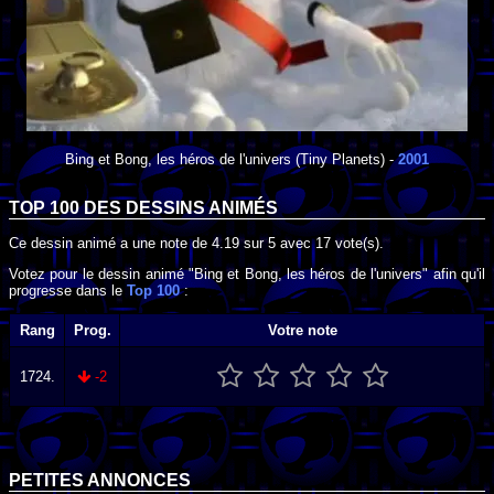
Bing et Bong, les héros de l'univers
(Tiny Planets) -
2001
TOP 100 DES
DESSINS ANIMÉS
Ce dessin animé a une note de
4.19
sur
5
avec
17
vote(s).
Votez pour le dessin animé "Bing et Bong, les héros de l'univers" afin qu'il
progresse dans le
Top 100
:
Rang
Prog.
Votre note
1724.
-2
PETITES ANNONCES