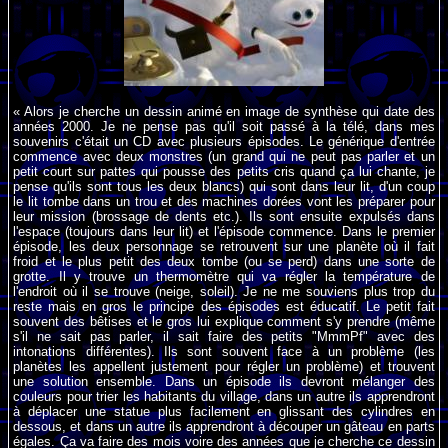
« Alors je cherche un dessin animé en image de synthèse qui date des
années 2000. Je ne pense pas qu'il soit passé à la télé, dans mes
souvenirs c'était un CD avec plusieurs épisodes. Le générique d'entrée
commence avec deux monstres (un grand qui ne peut pas parler et un
petit court sur pattes qui pousse des petits cris quand ça lui chante, je
pense qu'ils sont tous les deux blancs) qui sont dans leur lit, d'un coup
le lit tombe dans un trou et des machines dorées vont les préparer pour
leur mission (brossage de dents etc.). Ils sont ensuite expulsés dans
l'espace (toujours dans leur lit) et l'épisode commence. Dans le premier
épisode, les deux personnage se retrouvent sur une planète où il fait
froid et le plus petit des deux tombe (ou se perd) dans une sorte de
grotte. Il y trouve un thermomètre qui va régler la température de
l'endroit où il se trouve (neige, soleil). Je ne me souviens plus trop du
reste mais en gros le principe des épisodes est éducatif. Le petit fait
souvent des bêtises et le gros lui explique comment s'y prendre (même
s'il ne sait pas parler, il sait faire des petits "MmmPf" avec des
intonations différentes). Ils sont souvent face à un problème (les
planètes les appellent justement pour régler un problème) et trouvent
une solution ensemble. Dans un épisode ils devront mélanger des
couleurs pour trier les habitants du village, dans un autre ils apprendront
à déplacer une statue plus facilement en glissant des cylindres en
dessous, et dans un autre ils apprendront à découper un gâteau en parts
égales. Ça va faire des mois voire des années que je cherche ce dessin