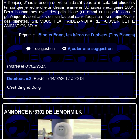
« Bonjour, J'aurais besoin de votre aide s'il vous plaît cela fait plusieurs
temps que je recherche un dessin animé en 3D assez vieux genre 2004.
Deux bonhommes avec des poils blanc (un grand et un petit) dans le
générique ils sont assis sur un fauteuil dans l'espace et sont éjectés sur
des planètes. S'IL VOUS PLAÎT AIDEZ-MOI A RETROUVER CETTE
ANIMATION 3D. »
Réponse :
Bing et Bong, les héros de l'univers (Tiny Planets)
1 suggestion
Ajouter une suggestion
Postée le 04/02/2017.
Doudouche2
, Posté le 14/02/2017 à 20:06.
C'est Bing et Bong
ANNONCE N°3301 DE LEMONMILK