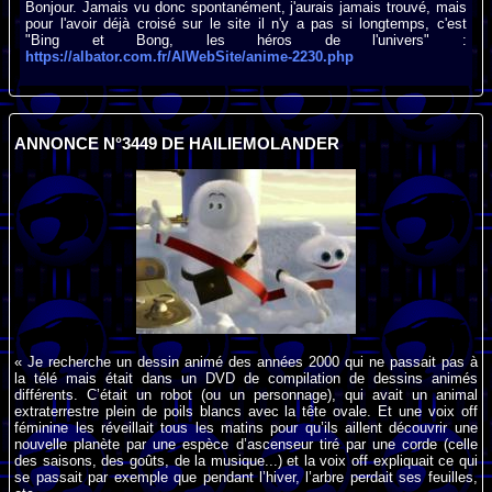
Bonjour. Jamais vu donc spontanément, j'aurais jamais trouvé, mais
pour l'avoir déjà croisé sur le site il n'y a pas si longtemps, c'est
"Bing et Bong, les héros de l'univers" :
https://albator.com.fr/AlWebSite/anime-2230.php
ANNONCE N°3449 DE HAILIEMOLANDER
« Je recherche un dessin animé des années 2000 qui ne passait pas à
la télé mais était dans un DVD de compilation de dessins animés
différents. C’était un robot (ou un personnage), qui avait un animal
extraterrestre plein de poils blancs avec la tête ovale. Et une voix off
féminine les réveillait tous les matins pour qu’ils aillent découvrir une
nouvelle planète par une espèce d’ascenseur tiré par une corde (celle
des saisons, des goûts, de la musique...) et la voix off expliquait ce qui
se passait par exemple que pendant l’hiver, l’arbre perdait ses feuilles,