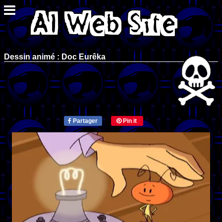
Dessin animé : Doc Eurêka
Partager
Pin it