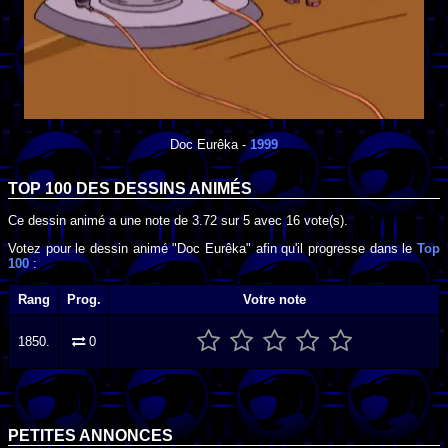
Doc Eurêka
-
1999
TOP 100 DES
DESSINS ANIMÉS
Ce dessin animé a une note de
3.72
sur
5
avec
16
vote(s).
Votez pour le dessin animé "Doc Eurêka" afin qu'il progresse dans le
Top
100
:
Rang
Prog.
Votre note
1850.
0
PETITES ANNONCES