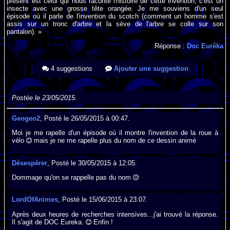
présent est celui qui nous raconte l'histoire de cette invention, c'est un
insecte avec une grosse tête orangée. Je me souviens d'un seul
épisode où il parle de l'invention du scotch (comment un homme s'est
assis sur un tronc d'arbre et la sève de l'arbre se colle sur son
pantalon). »
Réponse :
Doc Eurêka
4 suggestions
Ajouter une suggestion
Postée le 23/05/2015.
Geogeo2
, Posté le 26/05/2015 à 00:47.
Moi je me rapelle d'un épisode où il montre l'invention de la roue à
vélo
mais je ne me rapelle plus du nom de ce dessin animé
Désespérer
, Posté le 30/05/2015 à 12:05.
Dommage qu'on se rappelle pas du nom
LordOfAnimes
, Posté le 15/06/2015 à 23:07.
Après deux heures de recherches intensives...j'ai trouvé la réponse.
Il s'agit de DOC Eureka.
Enfin !