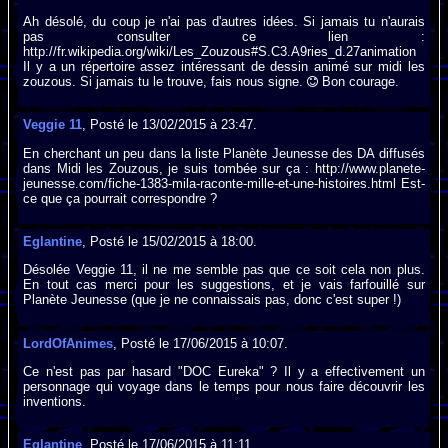
Ah désolé, du coup je n'ai pas d'autres idées. Si jamais tu n'aurais
pas consulter ce lien :
http://fr.wikipedia.org/wiki/Les_Zouzous#S.C3.A9ries_d.27animation
Il y a un répertoire assez intéressant de dessin animé sur midi les
zouzous. Si jamais tu le trouve, fais nous signe.
Bon courage.
Veggie 11
, Posté le 13/02/2015 à 23:47.
En cherchant un peu dans la liste Planète Jeunesse des DA diffusés
dans Midi les Zouzous, je suis tombée sur ça : http://www.planete-
jeunesse.com/fiche-1383-mila-raconte-mille-et-une-histoires.html Est-
ce que ça pourrait correspondre ?
Eglantine
, Posté le 15/02/2015 à 18:00.
Désolée Veggie 11, il ne me semble pas que ce soit cela non plus.
En tout cas merci pour les suggestions, et je vais farfouillé sur
Planète Jeunesse (que je ne connaissais pas, donc c'est super !)
LordOfAnimes
, Posté le 17/06/2015 à 10:07.
Ce n'est pas par hasard "DOC Eureka" ? Il y a effectivement un
personnage qui voyage dans le temps pour nous faire découvrir les
inventions.
Eglantine
, Posté le 17/06/2015 à 11:11.