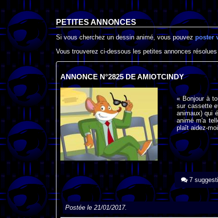
PETITES ANNONCES
Si vous cherchez un dessin animé, vous pouvez
poster 
Vous trouverez ci-dessous les petites annonces résolues
ANNONCE N°2825 DE AMIOTCINDY
« Bonjour à to
sur cassette e
animaux) qui é
animé m'a tel
plaît aidez-mo
7 suggest
Postée le 21/01/2017.