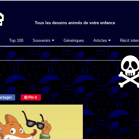
Tous les dessins animés de votre enfance
Top 100
Souvenirs
Génériques
Articles
Récit inter
rtager
Pin it