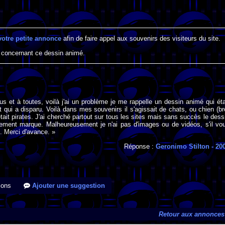
votre petite annonce
afin de faire appel aux souvenirs des visiteurs du site.
 concernant ce dessin animé.
us et à toutes, voilà j'ai un problème je me rappelle un dessin animé qui éta
t qui a disparu. Voilà dans mes souvenirs il s'agissait de chats, ou chien (br
tait pirates. J'ai cherché partout sur tous les sites mais sans succès le dess
lement marque. Malheureusement je n'ai pas d'images ou de vidéos, s'il vo
i. Merci d'avance. »
Réponse :
Geronimo Stilton
- 20
ions
Ajouter une suggestion
Retour aux annonces