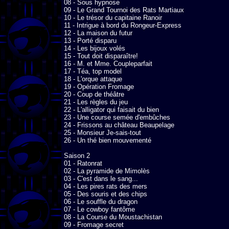
08 - Sous hypnose

09 - Le Grand Tournoi des Rats Martiaux

10 - Le trésor du capitaine Ranoir

11 - Intrigue à bord du Rongeur-Express

12 - La maison du futur

13 - Porté disparu

14 - Les bijoux volés

15 - Tout doit disparaître!

16 - M. et Mme. Coupleparfait

17 - Téa, top model

18 - L'orque attaque

19 - Opération Fromage

20 - Coup de théâtre

21 - Les règles du jeu

22 - L'alligator qui faisait du bien

23 - Une course semée d'embûches

24 - Frissons au château Beaupelage

25 - Monsieur Je-sais-tout

26 - Un thé bien mouvementé

Saison 2

01 - Ratonrat

02 - La pyramide de Mimolès

03 - C'est dans le sang...

04 - Les pires rats des mers

05 - Des souris et des chips

06 - Le souffle du dragon

07 - Le cowboy fantôme

08 - La Course du Moustachistan

09 - Fromage secret
