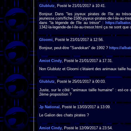
Glublutz
, Posté le 21/01/2017 à 10:41.
Bonjour. Dans "les joyeux pirates de l'île au trés
jeunesse.com/fiche-1580-joyeux-pirates-de-l-ile-au-tr
dans "la légende de l'île au trésor" :
https://albat
1342-la-legende-de-l-ile-au-tresor.html ça ne sont que
Gloomi
, Posté le 21/01/2017 à 12:56.
Bonjour, peut-être "Sandokan" de 1992 ?
https://alb
Amiot Cindy
, Posté le 21/01/2017 à 17:31.
Non Glublutz et Gloomi c'étaient des animaux taille h
Glublutz
, Posté le 25/01/2017 à 00:03.
Juste, sur le côté "animaux taille humaine" : est-ce
2ème proposition ?
Jp National
, Posté le 13/03/2017 à 13:09.
Le Galion des chats pirates ?
Amiot Cindy
, Posté le 12/09/2017 à 23:54.