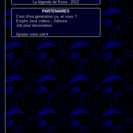
La légende de Korra - 2012
PARTENAIRES
C'est d'ma génération ça, et vous ?
Emploi Jeux vidéos - Jobsora
Job pour dessinateur
Ajouter votre site