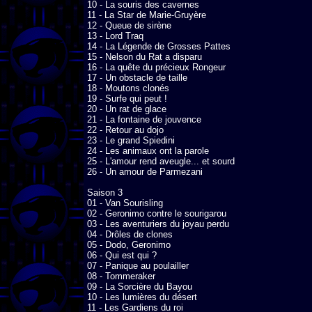
10 - La souris des cavernes

11 - La Star de Marie-Gruyère

12 - Queue de sirène

13 - Lord Traq

14 - La Légende de Grosses Pattes

15 - Nelson du Rat a disparu

16 - La quête du précieux Rongeur

17 - Un obstacle de taille

18 - Moutons clonés

19 - Surfe qui peut !

20 - Un rat de glace

21 - La fontaine de jouvence

22 - Retour au dojo

23 - Le grand Spiedini

24 - Les animaux ont la parole

25 - L'amour rend aveugle... et sourd

26 - Un amour de Parmezani

Saison 3

01 - Van Sourisling

02 - Geronimo contre le sourigarou

03 - Les aventuriers du joyau perdu

04 - Drôles de clones

05 - Dodo, Geronimo

06 - Qui est qui ?

07 - Panique au poulailler

08 - Tommeraker

09 - La Sorcière du Bayou

10 - Les lumières du désert

11 - Les Gardiens du roi
