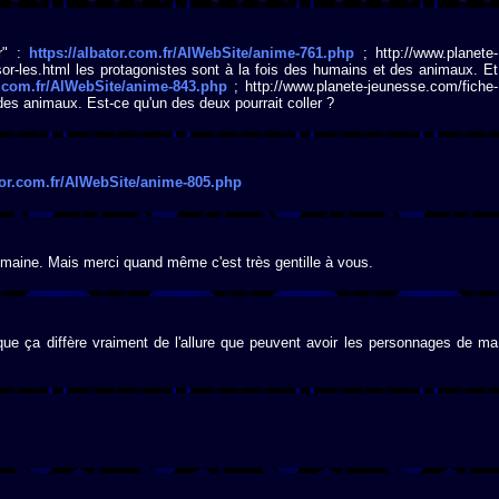
or" :
https://albator.com.fr/AlWebSite/anime-761.php
; http://www.planete-
esor-les.html les protagonistes sont à la fois des humains et des animaux. Et
or.com.fr/AlWebSite/anime-843.php
; http://www.planete-jeunesse.com/fiche-
 des animaux. Est-ce qu'un des deux pourrait coller ?
ator.com.fr/AlWebSite/anime-805.php
umaine. Mais merci quand même c'est très gentille à vous.
 que ça diffère vraiment de l'allure que peuvent avoir les personnages de ma