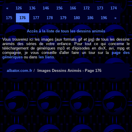
«
126
136
146
156
166
172
173
174
175
176
177
178
179
180
186
196
»
Accès à la liste de tous les dessins animés
Vous trouverez ici les images (aux formats gif et jpg) de tous les dessins
animés des séries de votre enfance. Pour tout ce qui concerne le
téléchargement de génériques mp3 et d'épisodes en divX, avi, mpg et
compagnie, je vous conseille d'aller faire un tour sur la
page des
génériques
ou dans
les liens
.
albator.com.fr
Images Dessins Animés - Page 176