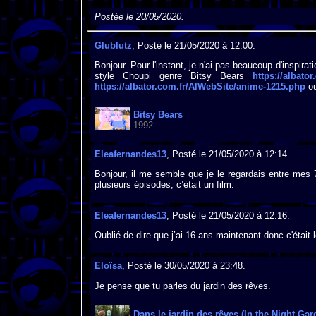
Postée le 20/05/2020.
Glublutz
, Posté le 21/05/2020 à 12:00.
Bonjour. Pour l'instant, je n'ai pas beaucoup d'inspirat
style Choupi genre Bitsy Bears
https://albato
https://albator.com.fr/AlWebSite/anime-1215.php
ou
Bitsy Bears
1992
Eleafernandes13
, Posté le 21/05/2020 à 12:14.
Bonjour, il me semble que je le regardais entre mes 7
plusieurs épisodes, c’était un film.
Eleafernandes13
, Posté le 21/05/2020 à 12:16.
Oublié de dire que j’ai 16 ans maintenant donc c'était
Eloïsa
, Posté le 30/05/2020 à 23:48.
Je pense que tu parles du jardin des rêves.
Dans le jardin des rêves (In the Night Gar