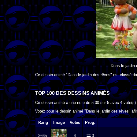
Dans le jardin
Ce dessin animé "Dans le jardin des rêves" est classé da
TOP 100 DES
DESSINS ANIMÉS
Ce dessin animé a une note de
5.00
sur
5
avec
4
vote(s).
Votez pour le dessin animé "Dans le jardin des rêves" afi
Rang
Image
Votes
Prog.
3665.
4
0