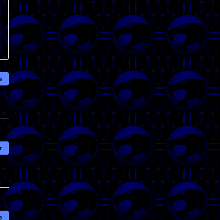
e
r
e