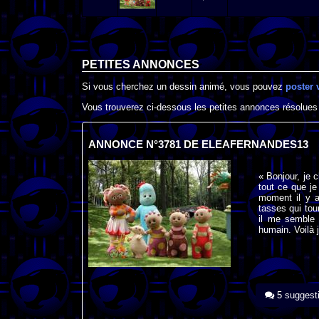
PETITES ANNONCES
Si vous cherchez un dessin animé, vous pouvez
poster 
Vous trouverez ci-dessous les petites annonces résolues
ANNONCE N°3781 DE ELEAFERNANDES13
« Bonjour, je 
tout ce que je
moment il y a
tasses qui tou
il me semble 
humain. Voilà 
5 suggest