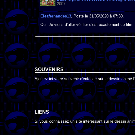
2007
Eleafernandes13
, Posté le 31/05/2020 à 07:30.
Oui. Je viens d’aller vérifier c’est exactement ce film.
SOUVENIRS
Ajoutez ici votre souvenir d'enfance sur le dessin animé 
LIENS
Si vous connaissez un site intéressant sur le dessin animé