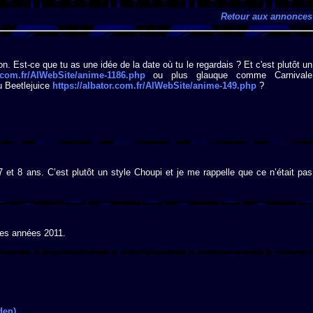
Retour aux annonces
ion. Est-ce que tu as une idée de la date où tu le regardais ? Et c'est plutôt un
r.com.fr/AlWebSite/anime-1186.php
ou plus glauque comme Carnivale
 Beetlejuice
https://albator.com.fr/AlWebSite/anime-149.php
?
 et 8 ans. C’est plutôt un style Choupi et je me rappelle que ce n’était pas
 les années 2011.
den)