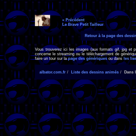
« Précédent
Le Brave Petit Tailleur
Retour à la page des dess
Vous trouverez ici les images (aux formats gif, jpg et 
concerne le streaming ou le téléchargement de générique
faire un tour sur la
page des génériques
ou dans
les lie
albator.com.fr
Liste des dessins animés
Dans l