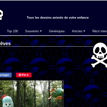
Tous les dessins animés de votre enfance
Top 100
Souvenirs
Génériques
Articles
Récit inter
rêves
rtager
Pin it