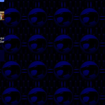
qui
ler