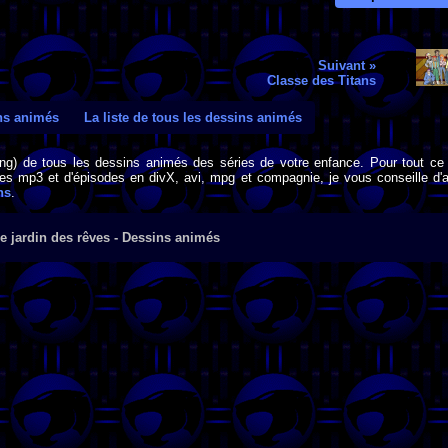
Suivant »
Classe des Titans
ins animés
La liste de tous les dessins animés
png) de tous les dessins animés des séries de votre enfance. Pour tout ce 
s mp3 et d'épisodes en divX, avi, mpg et compagnie, je vous conseille d'al
ns
.
e jardin des rêves - Dessins animés