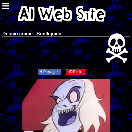
Dessin animé : Beetlejuice
Partager
Pin it