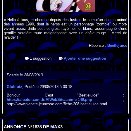
« Hello à tous, je cherche depuis des lustres le nom d'un dessin animé
des années 1990, dont le héros est un personnage "zombie" ou mort-
vivant assez drôle petit et gros, rayé noir et blanc, accompagné d'une
gentille sorcière toute maigrichonne avec un châle rouge... Merci de
m'aider ! »
Réponse :
Beetlejuice
1 suggestion
Ajouter une suggestion
Postée le 28/08/2013.
Glublutz
, Posté le 29/08/2013 à 00:18.
Bonjour. C'est "Beetlejuice" :
https://albator.com.fr/AlWebSite/anime-149.php
;
http://www.planete-jeunesse.com/fiche-208-beetlejuice.html
ANNONCE N°1835 DE MAX3