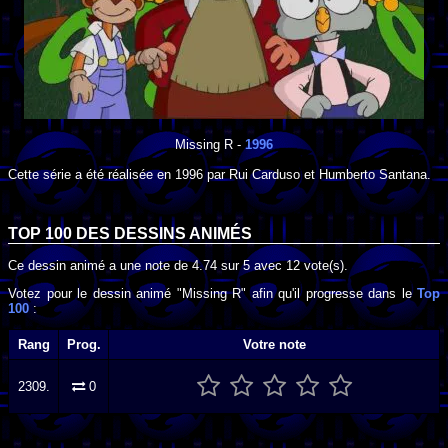
Missing R
-
1996
Cette série a été réalisée en
1996
par
Rui Carduso
et
Humberto Santana
.
TOP 100 DES
DESSINS ANIMÉS
Ce dessin animé a une note de
4.74
sur
5
avec
12
vote(s).
Votez pour le dessin animé "Missing R" afin qu'il progresse dans le
Top
100
:
Rang
Prog.
Votre note
2309.
0