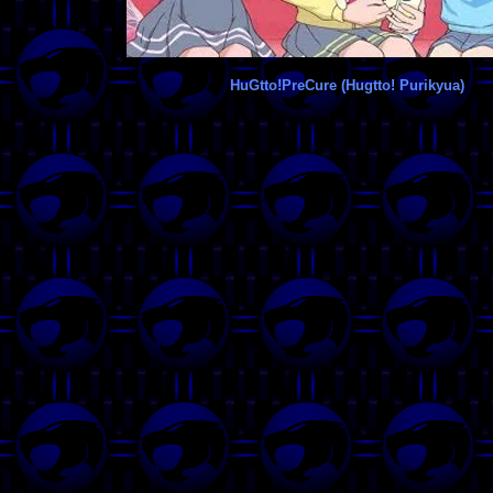
HuGtto!PreCure (Hugtto! Purikyua)