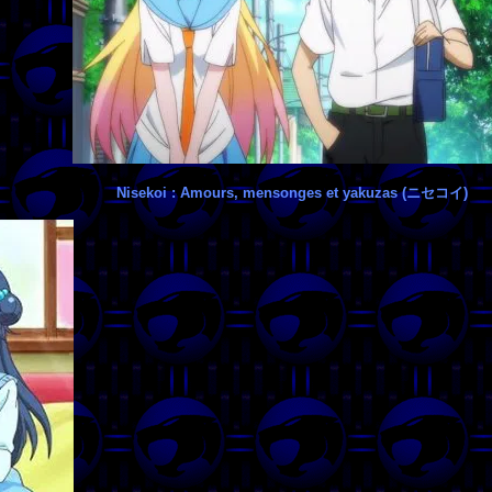
Nisekoi : Amours, mensonges et yakuzas (ニセコイ)