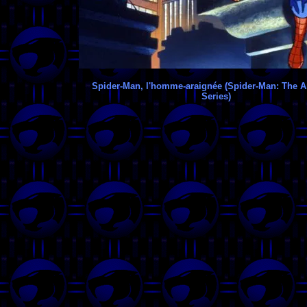
Spider-Man, l'homme-araignée (Spider-Man: The 
Series)