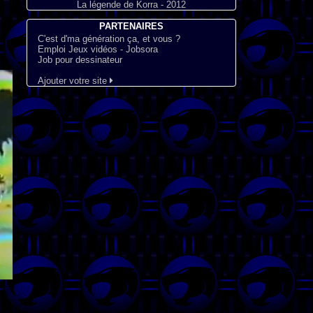
La légende de Korra - 2012
PARTENAIRES
C'est d'ma génération ça, et vous ?
Emploi Jeux vidéos - Jobsora
Job pour dessinateur
Ajouter votre site