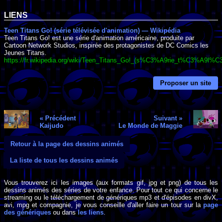
LIENS
Teen Titans Go! (série télévisée d'animation) — Wikipédia
Teen Titans Go! est une série d'animation américaine, produite par
Cartoon Network Studios, inspirée des protagonistes de DC Comics les
Jeunes Titans.
https://fr.wikipedia.org/wiki/Teen_Titans_Go!_(s%C3%A9rie_t%C3%A9
Proposer un site
« Précédent
Suivant »
Kaijudo
Le Monde de Maggie
Retour à la page des dessins animés
La liste de tous les dessins animés
Vous trouverez ici les images (aux formats gif, jpg et png) de tous les
dessins animés des séries de votre enfance. Pour tout ce qui concerne le
streaming ou le téléchargement de génériques mp3 et d'épisodes en divX,
avi, mpg et compagnie, je vous conseille d'aller faire un tour sur la
page
des génériques
ou dans
les liens
.