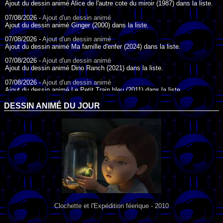
Ajout du dessin animé Alice de l'autre cote du miroir (1987) dans la liste.
07/08/2026 -
Ajout d'un dessin animé
Ajout du dessin animé Ginger (2000) dans la liste.
07/08/2026 -
Ajout d'un dessin animé
Ajout du dessin animé Ma famille d'enfer (2024) dans la liste.
07/08/2026 -
Ajout d'un dessin animé
Ajout du dessin animé Dino Ranch (2021) dans la liste.
07/08/2026 -
Ajout d'un dessin animé
Ajout du dessin animé Le Petit Train bleu (2011) dans la liste.
07/08/2026 -
Ajout d'un dessin animé
DESSIN ANIMÉ DU JOUR
Ajout du dessin animé Agent Spécial Oso (2009) dans la liste.
17/07/2026 -
Ajout d'un dessin animé
Ajout du dessin animé Peter Pan (1988) dans la liste.
17/07/2026 -
Ajout d'un dessin animé
Ajout du dessin animé Le Bossu de Notre-Dame (1996) dans la liste.
Clochette et l'Expédition féerique - 2010