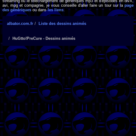
streaming ou le téléchargement de génériques mp3 et d'épisodes en divX,
avi, mpg et compagnie, je vous conseille d'aller faire un tour sur la
page
des génériques
ou dans
les liens
.
albator.com.fr
Liste des dessins animés
HuGtto!PreCure - Dessins animés