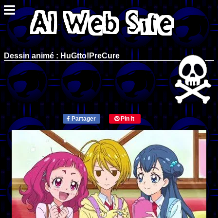
Dessin animé : HuGtto!PreCure
Partager
Pin it