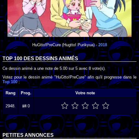
HuGtto!PreCure
(Hugtto! Purikyua) -
2018
TOP 100 DES
DESSINS ANIMÉS
Ce dessin animé a une note de
5.00
sur
5
avec
8
vote(s).
Votez pour le dessin animé "HuGtto!PreCure" afin qu'il progresse dans le
Top 100
:
Rang
Prog.
Votre note
2948.
0
PETITES ANNONCES