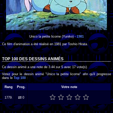
Unico la petite licorne
(Yuniko) -
1981
Ce film d'animation a été réalisé en
1981
par
Toshio Hirata
.
TOP 100 DES
DESSINS ANIMÉS
Ce dessin animé a une note de
3.44
sur
5
avec
17
vote(s).
Votez pour le dessin animé "Unico la petite licorne" afin qu'il progresse
dans le
Top 100
:
Rang
Prog.
Votre note
1779.
0