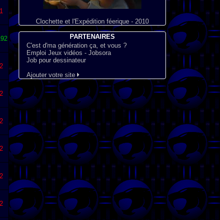
1
Clochette et l'Expédition féerique - 2010
PARTENAIRES
92
C'est d'ma génération ça, et vous ?
Emploi Jeux vidéos - Jobsora
Job pour dessinateur
2
Ajouter votre site
2
2
2
2
2