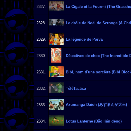
2327.
La Cigale et la Fourmi (The Grassho
2328.
Le drôle de Noël de Scrooge (A Chr
2329.
La légende de Parva
2330.
Détectives de choc (The Incredible D
2331.
Bibi, nom d'une sorcière (Bibi Bloc
2332.
TéléTactica
Azumanga Daioh (あずまんが大王)
2333.
2334.
Lotus Lanterne (Bǎo lián dēng)