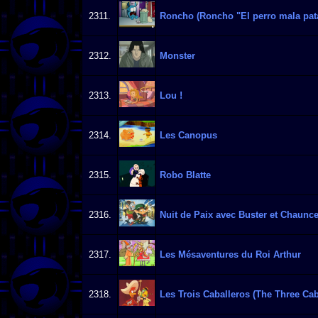
2311.
Roncho (Roncho "El perro mala pat
2312.
Monster
2313.
Lou !
2314.
Les Canopus
2315.
Robo Blatte
2316.
Nuit de Paix avec Buster et Chaunce
2317.
Les Mésaventures du Roi Arthur
2318.
Les Trois Caballeros (The Three Cab