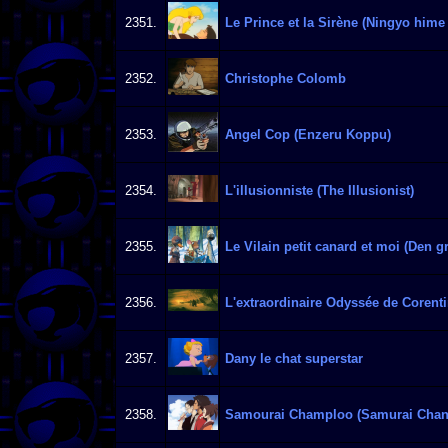
2351.
Le Prince et la Sirène (Ningyo hime
2352.
Christophe Colomb
2353.
Angel Cop (Enzeru Koppu)
2354.
L'illusionniste (The Illusionist)
2355.
Le Vilain petit canard et moi (Den 
2356.
L'extraordinaire Odyssée de Corent
2357.
Dany le chat superstar
2358.
Samourai Champloo (Samurai Chan