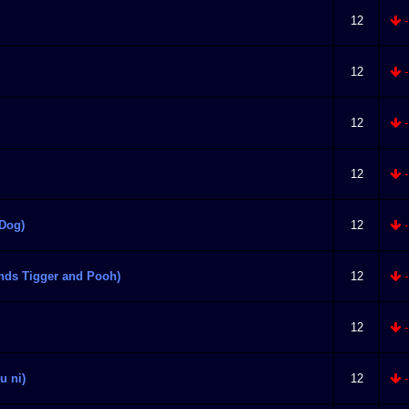
12
-
12
-
12
-
12
-
 Dog)
12
-
nds Tigger and Pooh)
12
-
12
-
u ni)
12
-