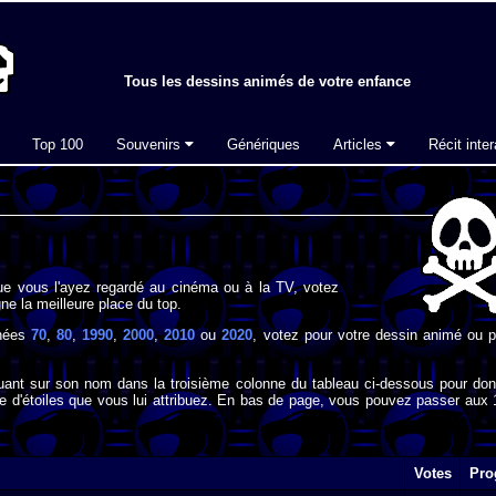
Tous les dessins animés de votre enfance
Top 100
Souvenirs
Génériques
Articles
Récit inter
ue vous l'ayez regardé au cinéma ou à la TV, votez
ne la meilleure place du top.
nnées
70
,
80
,
1990
,
2000
,
2010
ou
2020
, votez pour votre dessin animé ou p
iquant sur son nom dans la troisième colonne du tableau ci-dessous pour don
e d'étoiles que vous lui attribuez. En bas de page, vous pouvez passer aux 
Votes
Pro