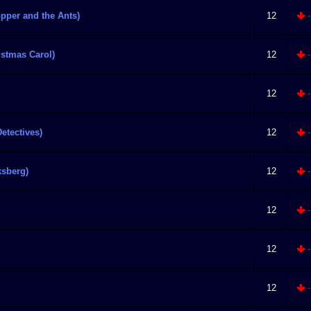
pper and the Ants)
12
-
istmas Carol)
12
-
12
-
etectives)
12
-
ksberg)
12
-
12
-
12
-
12
-