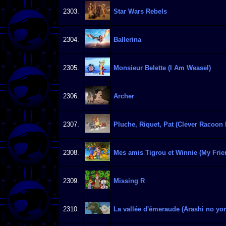
2303.
Star Wars Rebels
2304.
Ballerina
2305.
Monsieur Belette (I Am Weasel)
2306.
Archer
2307.
Pluche, Riquet, Pat (Clever Racoon
2308.
Mes amis Tigrou et Winnie (My Frie
2309.
Missing R
2310.
La vallée d'émeraude (Arashi no yor