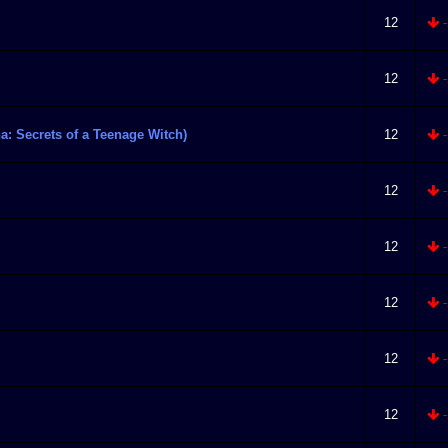
12
-
12
-
na: Secrets of a Teenage Witch)
12
-
12
-
12
-
12
-
12
-
12
-