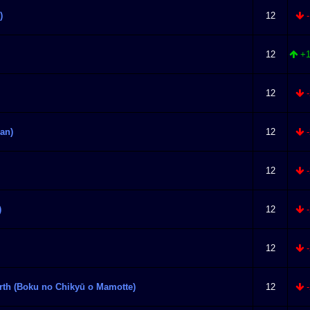
)
12
-
12
+1
12
-
an)
12
-
12
-
)
12
-
12
-
rth (Boku no Chikyū o Mamotte)
12
-