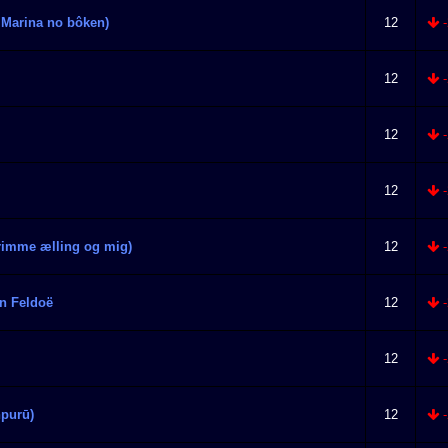
 Marina no bôken)
12
-
12
-
12
-
12
-
grimme ælling og mig)
12
-
in Feldoë
12
-
12
-
purū)
12
-