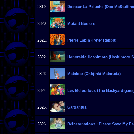
2319.
Docteur La Peluche (Doc McStuffins
2320.
Mutant Busters
2321.
Pierre Lapin (Peter Rabbit)
2322.
Honorable Hashimoto (Hashimoto S
2323.
Metalder (Chōjinki Metaruda)
2324.
Les Mélodilous (The Backyardigans
2325.
Gargantua
2326.
Réincarnations : Please Save My Ea