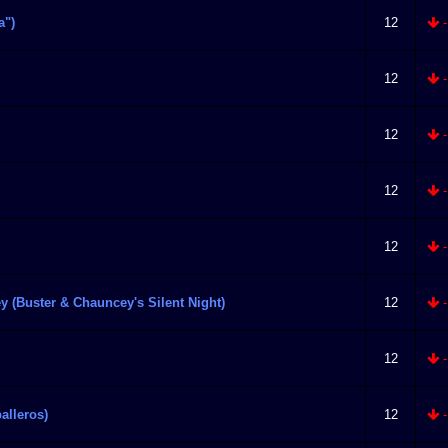
a")
12
-
12
-
12
-
12
-
12
-
y (Buster & Chauncey's Silent Night)
12
-
12
-
alleros)
12
-