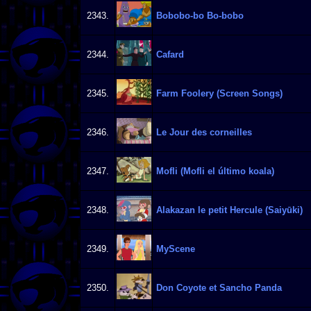
2343.
Bobobo-bo Bo-bobo
2344.
Cafard
2345.
Farm Foolery (Screen Songs)
2346.
Le Jour des corneilles
2347.
Mofli (Mofli el último koala)
2348.
Alakazan le petit Hercule (Saiyūki)
2349.
MyScene
2350.
Don Coyote et Sancho Panda