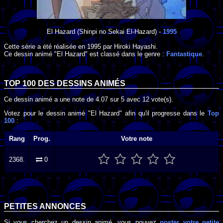
El Hazard
(Shinpi no Sekai El-Hazard) -
1995
Cette série a été réalisée en
1995
par
Hiroki Hayashi
.
Ce dessin animé "El Hazard" est classé dans le genre :
Fantastique
.
TOP 100 DES
DESSINS ANIMÉS
Ce dessin animé a une note de
4.07
sur
5
avec
12
vote(s).
Votez pour le dessin animé "El Hazard" afin qu'il progresse dans le
Top
100
:
Rang
Prog.
Votre note
2368.
0
PETITES ANNONCES
Si vous cherchez un dessin animé, vous pouvez
poster votre petite