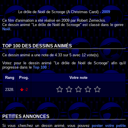
Le drôle de Noël de Scrooge
(A Christmas Carol) -
2009
Ce film d'animation a été réalisé en
2009
par
Robert Zemeckis
.
Ce dessin animé "Le drôle de Noël de Scrooge" est classé dans le genre :
Noël
.
TOP 100 DES
DESSINS ANIMÉS
Ce dessin animé a une note de
4.33
sur
5
avec
12
vote(s).
Votez pour le dessin animé "Le drôle de Noël de Scrooge" afin qu'il
progresse dans le
Top 100
:
Rang
Prog.
Votre note
2328.
-2
PETITES ANNONCES
Si vous cherchez un dessin animé, vous pouvez
poster votre petite