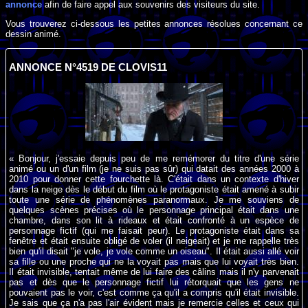
annonce
afin de faire appel aux souvenirs des visiteurs du site.
Vous trouverez ci-dessous les petites annonces résolues concernant ce
dessin animé.
ANNONCE N°4519 DE CLOVIS11
« Bonjour, j'essaie depuis peu de me remémorer du titre d'une série
animé ou un d'un film (je ne suis pas sûr) qui datait des années 2000 à
2010 pour donner cette fourchette là. C'était dans un contexte d'hiver
dans la neige dès le début du film où le protagoniste était amené à subir
toute une série de phénomènes paranormaux. Je me souviens de
quelques scènes précises où le personnage principal était dans une
chambre, dans son lit à rideaux et était confronté à un espèce de
personnage fictif (qui me faisait peur). Le protagoniste était dans sa
fenêtre et était ensuite obligé de voler (il neigeait) et je me rappelle très
bien qu'il disait "je vole, je vole comme un oiseau". Il était aussi allé voir
sa fille ou une proche qui ne la voyait pas mais que lui voyait très bien.
Il était invisible, tentait même de lui faire des câlins mais il n'y parvenait
pas et dès que le personnage fictif lui rétorquait que les gens ne
pouvaient pas le voir, c'est comme ça qu'il a compris qu'il était invisible.
Je sais que ça n'a pas l'air évident mais je remercie celles et ceux qui