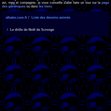
avi, mpg et compagnie, je vous conseille d'aller faire un tour sur la
page
des génériques
ou dans
les liens
.
albator.com.fr
Liste des dessins animés
Le drôle de Noël de Scrooge