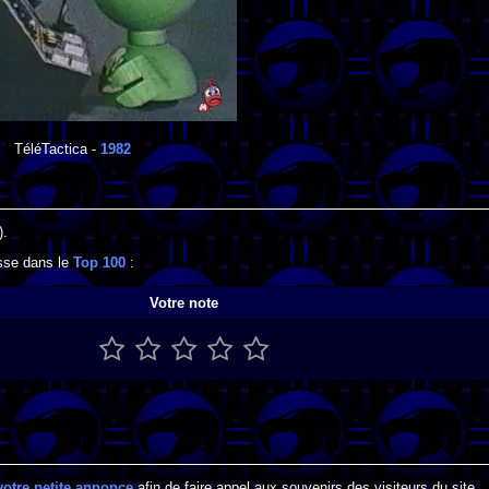
TéléTactica
-
1982
).
esse dans le
Top 100
:
Votre note
votre petite annonce
afin de faire appel aux souvenirs des visiteurs du site.