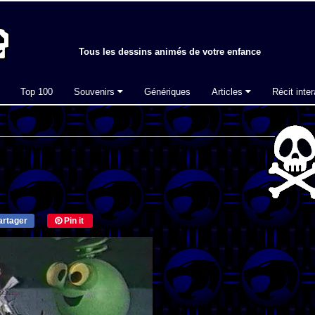
Tous les dessins animés de votre enfance
Top 100
Souvenirs
Génériques
Articles
Récit inter
rtager
Pin it