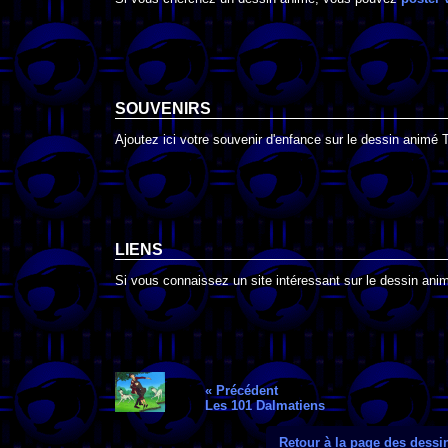
SOUVENIRS
Ajoutez ici votre souvenir d'enfance sur le dessin animé 
LIENS
Si vous connaissez un site intéressant sur le dessin animé
« Précédent
Les 101 Dalmatiens
Retour à la page des dess