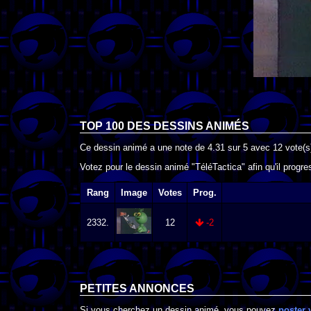
TOP 100 DES
DESSINS ANIMÉS
Ce dessin animé a une note de
4.31
sur
5
avec
12
vote(s
Votez pour le dessin animé "TéléTactica" afin qu'il progr
Rang
Image
Votes
Prog.
2332.
12
-2
PETITES ANNONCES
Si vous cherchez un dessin animé, vous pouvez
poster 