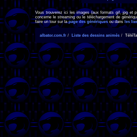
Vous trouverez ici les images (aux formats gif, jpg et 
concerne le streaming ou le téléchargement de générique
faire un tour sur la
page des génériques
ou dans
les lie
albator.com.fr
Liste des dessins animés
TéléTa