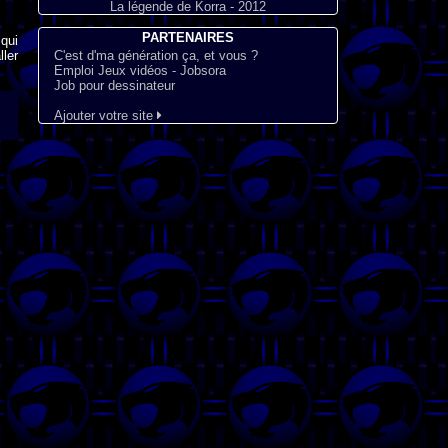
La légende de Korra - 2012
PARTENAIRES
qui
ler
C'est d'ma génération ça, et vous ?
Emploi Jeux vidéos - Jobsora
Job pour dessinateur
Ajouter votre site