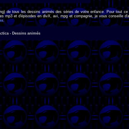
png) de tous les dessins animés des séries de votre enfance. Pour tout ce 
s mp3 et d'épisodes en divX, avi, mpg et compagnie, je vous conseille d'al
ns
.
ctica - Dessins animés