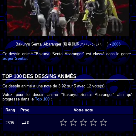
Bakuryu Sentai Abaranger
(爆竜戦隊アバレンジャー) -
2003
Ce dessin animé "Bakuryu Sentai Abaranger" est classé dans le genre :
Super Sentai
.
TOP 100 DES
DESSINS ANIMÉS
Ce dessin animé a une note de
3.92
sur
5
avec
12
vote(s).
Votez pour le dessin animé "Bakuryu Sentai Abaranger" afin qu'il
progresse dans le
Top 100
:
Rang
Prog.
Votre note
2395.
0