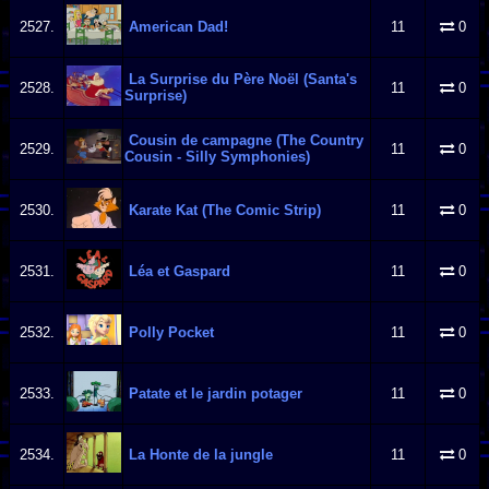
2527.
American Dad!
11
0
La Surprise du Père Noël (Santa's
2528.
11
0
Surprise)
Cousin de campagne (The Country
2529.
11
0
Cousin - Silly Symphonies)
2530.
Karate Kat (The Comic Strip)
11
0
2531.
Léa et Gaspard
11
0
2532.
Polly Pocket
11
0
2533.
Patate et le jardin potager
11
0
2534.
La Honte de la jungle
11
0