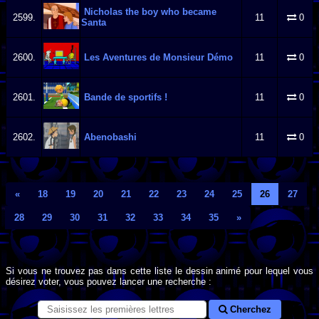
Nicholas the boy who became
2599.
11
0
Santa
2600.
Les Aventures de Monsieur Démo
11
0
2601.
Bande de sportifs !
11
0
2602.
Abenobashi
11
0
«
18
19
20
21
22
23
24
25
26
27
28
29
30
31
32
33
34
35
»
Si vous ne trouvez pas dans cette liste le dessin animé pour lequel vous
désirez voter, vous pouvez lancer une recherche :
Cherchez