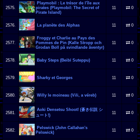
Playmobil : Le trésor de l'île aux
2575.
pirates (Playmobil: The Secret of
11
0
Pirate Island)
2576.
La planète des Alphas
11
0
Froggy et Charlie au Pays des
2577.
Pommes de Pin (Kalle Stropp och
11
0
Grodan Boll på svindlande äventyr)
2578.
Baby Steps (Beibī Suteppu)
11
0
2579.
Sharky et Georges
11
0
2580.
Willy le moineau (Vili, a véreb)
11
0
Aoki Densetsu Shoot! (蒼き伝説 シ
2581.
11
0
ュート!)
Pelswick (John Callahan's
2582.
11
0
Pelswick)