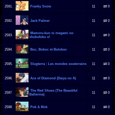
2591.
Franky Snow
11
0
2592.
Jack Palmer
11
0
Mamoru-kun ni megami no
2593.
11
0
shukufuku o!
2594.
Boc, Boboc et Boloboc
11
0
2595.
Slugterra : Les mondes souterrains
11
0
2596.
Ace of Diamond (Daiya no A)
11
0
The Red Shoes (The Beautiful
2597.
11
0
Ballerina)
2598.
Pok & Mok
11
0