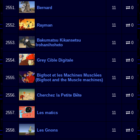
2551.
Bernard
11
0
2552.
Rayman
11
0
Bakumatsu Kikansetsu
2553.
11
0
Irohanihoheto
2554.
Grey Cible Digitale
11
0
Bigfoot et les Machines Musclées
2555.
11
0
(Bigfoot and the Muscle machines)
2556.
Cherchez la Petite Bête
11
0
2557.
Les matics
11
0
2558.
Les Gnons
11
0