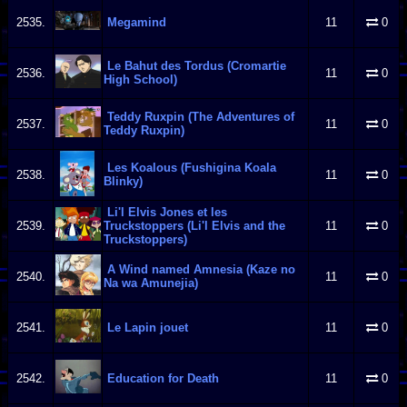
2535.
Megamind
11
0
Le Bahut des Tordus (Cromartie
2536.
11
0
High School)
Teddy Ruxpin (The Adventures of
2537.
11
0
Teddy Ruxpin)
Les Koalous (Fushigina Koala
2538.
11
0
Blinky)
Li'l Elvis Jones et les
2539.
Truckstoppers (Li'l Elvis and the
11
0
Truckstoppers)
A Wind named Amnesia (Kaze no
2540.
11
0
Na wa Amunejia)
2541.
Le Lapin jouet
11
0
2542.
Education for Death
11
0