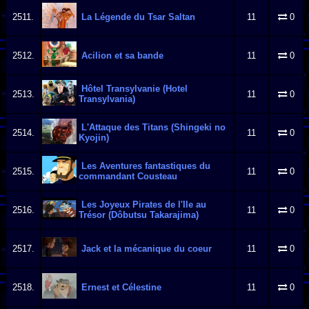
2511.
La Légende du Tsar Saltan
11
0
2512.
Acilion et sa bande
11
0
Hôtel Transylvanie (Hotel
2513.
11
0
Transylvania)
L'Attaque des Titans (Shingeki no
2514.
11
0
Kyojin)
Les Aventures fantastiques du
2515.
11
0
commandant Cousteau
Les Joyeux Pirates de l'Ile au
2516.
11
0
Trésor (Dôbutsu Takarajima)
2517.
Jack et la mécanique du coeur
11
0
2518.
Ernest et Célestine
11
0