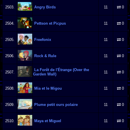
2503.
Angry Birds
11
0
2504.
Pettson et Picpus
11
0
2505.
Freefonix
11
0
2506.
Rock & Rule
11
0
La Forêt de l'Étrange (Over the
2507.
11
0
Garden Wall)
2508.
Mia et le Migou
11
0
2509.
Plume petit ours polaire
11
0
2510.
Maya et Miguel
11
0