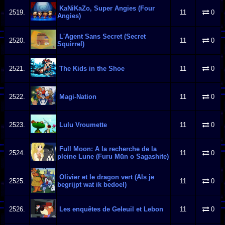
KaNiKaZo, Super Angies (Four
2519.
11
0
Angies)
L'Agent Sans Secret (Secret
2520.
11
0
Squirrel)
2521.
The Kids in the Shoe
11
0
2522.
Magi-Nation
11
0
2523.
Lulu Vroumette
11
0
Full Moon: A la recherche de la
2524.
11
0
pleine Lune (Furu Mūn o Sagashite)
Olivier et le dragon vert (Als je
2525.
11
0
begrijpt wat ik bedoel)
2526.
Les enquêtes de Geleuil et Lebon
11
0