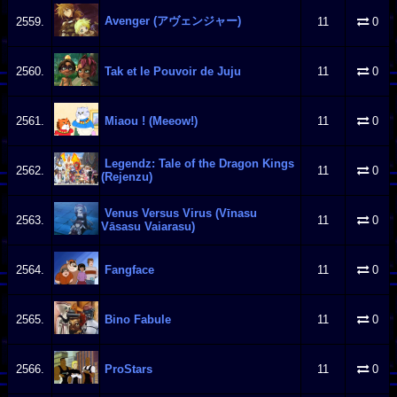
Avenger (アヴェンジャー)
2559.
11
0
2560.
Tak et le Pouvoir de Juju
11
0
2561.
Miaou ! (Meeow!)
11
0
Legendz: Tale of the Dragon Kings
2562.
11
0
(Rejenzu)
Venus Versus Virus (Vīnasu
2563.
11
0
Vāsasu Vaiarasu)
2564.
Fangface
11
0
2565.
Bino Fabule
11
0
2566.
ProStars
11
0