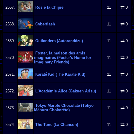
2567.
Rosie la Chipie
11
0
2568.
Cyberflash
11
0
2569.
Outlanders (Autorandāzu)
11
0
Foster, la maison des amis
2570.
imaginaires (Foster's Home for
11
0
Imaginary Friends)
2571.
Karaté Kid (The Karate Kid)
11
0
2572.
L'Académie Alice (Gakuen Arisu)
11
0
Tokyo Marble Chocolate (Tōkyō
2573.
11
0
Māburu Chokorēto)
2574.
The Tune (La Chanson)
11
0