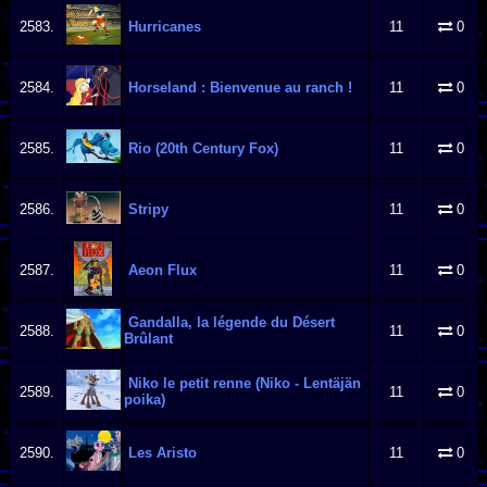
2583.
Hurricanes
11
0
2584.
Horseland : Bienvenue au ranch !
11
0
2585.
Rio (20th Century Fox)
11
0
2586.
Stripy
11
0
2587.
Aeon Flux
11
0
Gandalla, la légende du Désert
2588.
11
0
Brûlant
Niko le petit renne (Niko - Lentäjän
2589.
11
0
poika)
2590.
Les Aristo
11
0