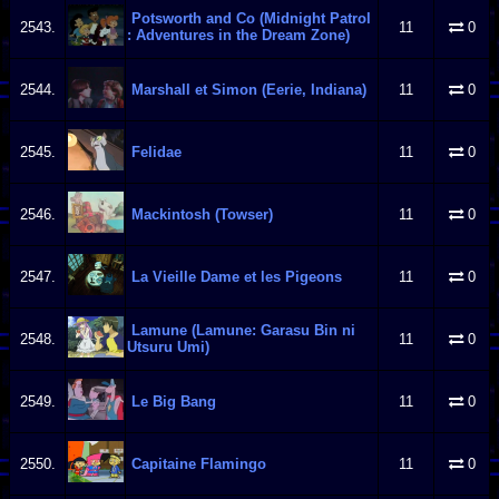
Potsworth and Co (Midnight Patrol
2543.
11
0
: Adventures in the Dream Zone)
2544.
Marshall et Simon (Eerie, Indiana)
11
0
2545.
Felidae
11
0
2546.
Mackintosh (Towser)
11
0
2547.
La Vieille Dame et les Pigeons
11
0
Lamune (Lamune: Garasu Bin ni
2548.
11
0
Utsuru Umi)
2549.
Le Big Bang
11
0
2550.
Capitaine Flamingo
11
0