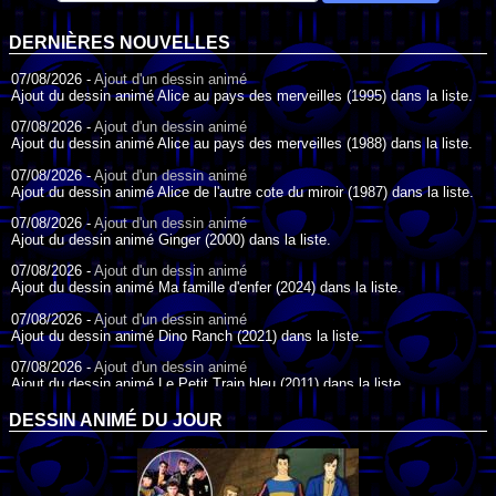
DERNIÈRES NOUVELLES
07/08/2026 -
Ajout d'un dessin animé
Ajout du dessin animé Alice au pays des merveilles (1995) dans la liste.
07/08/2026 -
Ajout d'un dessin animé
Ajout du dessin animé Alice au pays des merveilles (1988) dans la liste.
07/08/2026 -
Ajout d'un dessin animé
Ajout du dessin animé Alice de l'autre cote du miroir (1987) dans la liste.
07/08/2026 -
Ajout d'un dessin animé
Ajout du dessin animé Ginger (2000) dans la liste.
07/08/2026 -
Ajout d'un dessin animé
Ajout du dessin animé Ma famille d'enfer (2024) dans la liste.
07/08/2026 -
Ajout d'un dessin animé
Ajout du dessin animé Dino Ranch (2021) dans la liste.
07/08/2026 -
Ajout d'un dessin animé
Ajout du dessin animé Le Petit Train bleu (2011) dans la liste.
07/08/2026 -
Ajout d'un dessin animé
DESSIN ANIMÉ DU JOUR
Ajout du dessin animé Agent Spécial Oso (2009) dans la liste.
17/07/2026 -
Ajout d'un dessin animé
Ajout du dessin animé Peter Pan (1988) dans la liste.