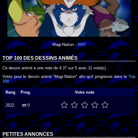
Magi-Nation
-
2007
TOP 100 DES
DESSINS ANIMÉS
Ce dessin animé a une note de
4.37
sur
5
avec
11
vote(s).
Votez pour le dessin animé "Magi-Nation" afin qu'il progresse dans le
Top
100
:
Rang
Prog.
Votre note
2522.
0
PETITES ANNONCES