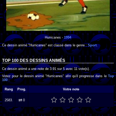
Hurricanes
-
1994
Ce dessin animé "Hurricanes" est classé dans le genre :
Sport
.
TOP 100 DES
DESSINS ANIMÉS
Ce dessin animé a une note de
3.91
sur
5
avec
11
vote(s).
Votez pour le dessin animé "Hurricanes" afin qu'il progresse dans le
Top
100
:
Rang
Prog.
Votre note
2583.
0