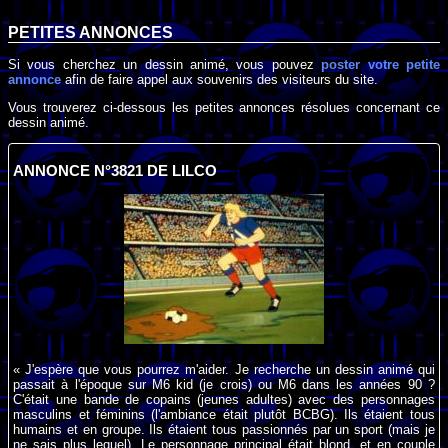
PETITES ANNONCES
Si vous cherchez un dessin animé, vous pouvez
poster votre petite
annonce
afin de faire appel aux souvenirs des visiteurs du site.
Vous trouverez ci-dessous les petites annonces résolues concernant ce
dessin animé.
ANNONCE N°3821 DE LILCO
« J'espère que vous pourrez m'aider. Je recherche un dessin animé qui
passait à l'époque sur M6 kid (je crois) ou M6 dans les années 90 ?
C'était une bande de copains (jeunes adultes) avec des personnages
masculins et féminins (l'ambiance était plutôt BCBG). Ils étaient tous
humains et en groupe. Ils étaient tous passionnés par un sport (mais je
ne sais plus lequel). Le personnage principal était blond, et en couple