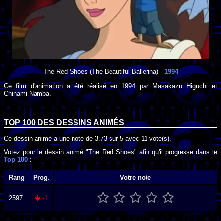
The Red Shoes
(The Beautiful Ballerina) -
1994
Ce film d'animation a été réalisé en
1994
par
Masakazu Higuchi
et
Chinami Namba
.
TOP 100 DES
DESSINS ANIMÉS
Ce dessin animé a une note de
3.73
sur
5
avec
11
vote(s).
Votez pour le dessin animé "The Red Shoes" afin qu'il progresse dans le
Top 100
:
Rang
Prog.
Votre note
2597.
-1