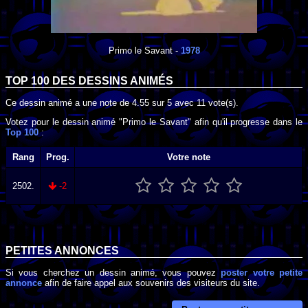
Primo le Savant
-
1978
TOP 100 DES
DESSINS ANIMÉS
Ce dessin animé a une note de
4.55
sur
5
avec
11
vote(s).
Votez pour le dessin animé "Primo le Savant" afin qu'il progresse dans le
Top 100
:
Rang
Prog.
Votre note
2502.
-2
PETITES ANNONCES
Si vous cherchez un dessin animé, vous pouvez
poster votre petite
annonce
afin de faire appel aux souvenirs des visiteurs du site.