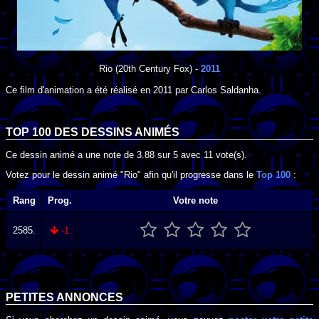
Rio
(20th Century Fox) -
2011
Ce film d'animation a été réalisé en
2011
par
Carlos Saldanha
.
TOP 100 DES
DESSINS ANIMÉS
Ce dessin animé a une note de
3.88
sur
5
avec
11
vote(s).
Votez pour le dessin animé "Rio" afin qu'il progresse dans le
Top 100
:
Rang
Prog.
Votre note
2585.
-1
PETITES ANNONCES