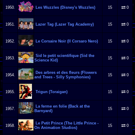
1950.
Les Wuzzles (Disney's Wuzzles)
15
0
1951.
Lazer Tag (Lazer Tag Academy)
15
0
1952.
Le Corsaire Noir (Il Corsaro Nero)
15
0
Sid le petit scientifique (Sid the
1953.
15
0
Science Kid)
Des arbres et des fleurs (Flowers
1954.
15
0
and Trees - Silly Symphonies)
1955.
Trigun (Toraigan)
15
0
La ferme en folie (Back at the
1957.
15
0
Barnyard)
Le Petit Prince (The Little Prince -
1958.
15
0
On Animation Studios)