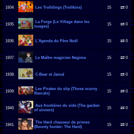
1934.
Les Trolldings (Trollkins)
15
0
La Forge (Le Village dans les
1935.
15
0
nuages)
1936.
L'Agenda du Père Noël
15
0
1937.
Le Maître magicien Negima
15
0
1938.
C-Bear et Jamal
15
0
Les Pirates du slip (Those scurvy
1939.
15
0
Rascals)
Aux frontières du vide (The garden
1940.
15
0
of sinners)
The Hard chasseur de primes
1941.
15
0
(Bounty hunter: The Hard)