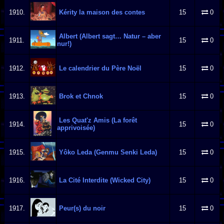
1910.
Kérity la maison des contes
15
0
Albert (Albert sagt… Natur – aber
1911.
15
0
nur!)
1912.
Le calendrier du Père Noël
15
0
1913.
Brok et Chnok
15
0
Les Quat'z Amis (La forêt
1914.
15
0
apprivoisée)
1915.
Yôko Leda (Genmu Senki Leda)
15
0
1916.
La Cité Interdite (Wicked City)
15
0
1917.
Peur(s) du noir
15
0