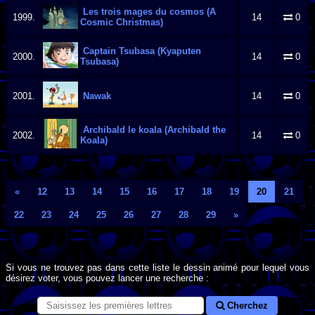
Les trois mages du cosmos (A
1999.
14
0
Cosmic Christmas)
Captain Tsubasa (Kyaputen
2000.
14
0
Tsubasa)
2001.
Nawak
14
0
Archibald le koala (Archibald the
2002.
14
0
Koala)
«
12
13
14
15
16
17
18
19
20
21
22
23
24
25
26
27
28
29
»
Si vous ne trouvez pas dans cette liste le dessin animé pour lequel vous
désirez voter, vous pouvez lancer une recherche :
Cherchez