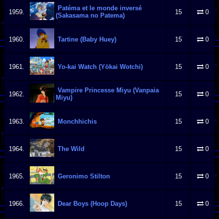
Patéma et le monde inversé
1959.
15
0
(Sakasama no Patema)
1960.
Tartine (Baby Huey)
15
0
1961.
Yo-kai Watch (Yōkai Wotchi)
15
0
Vampire Princesse Miyu (Vanpaia
1962.
15
0
Miyu)
1963.
Monchhichis
15
0
1964.
The Wild
15
0
1965.
Geronimo Stilton
15
0
1966.
Dear Boys (Hoop Days)
15
0