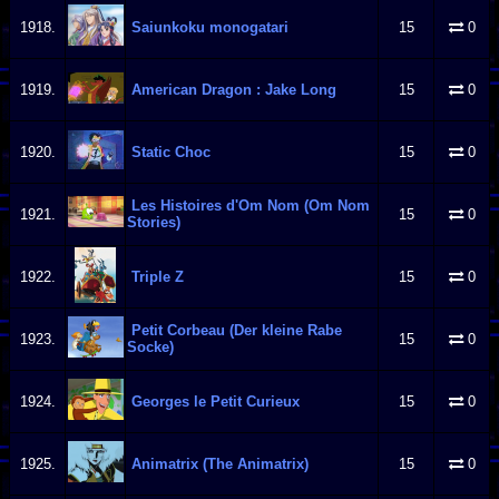
1918.
Saiunkoku monogatari
15
0
1919.
American Dragon : Jake Long
15
0
1920.
Static Choc
15
0
Les Histoires d'Om Nom (Om Nom
1921.
15
0
Stories)
1922.
Triple Z
15
0
Petit Corbeau (Der kleine Rabe
1923.
15
0
Socke)
1924.
Georges le Petit Curieux
15
0
1925.
Animatrix (The Animatrix)
15
0