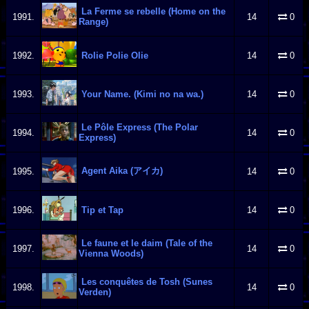
La Ferme se rebelle (Home on the
1991.
14
0
Range)
1992.
Rolie Polie Olie
14
0
1993.
Your Name. (Kimi no na wa.)
14
0
Le Pôle Express (The Polar
1994.
14
0
Express)
Agent Aika (アイカ)
1995.
14
0
1996.
Tip et Tap
14
0
Le faune et le daim (Tale of the
1997.
14
0
Vienna Woods)
Les conquêtes de Tosh (Sunes
1998.
14
0
Verden)