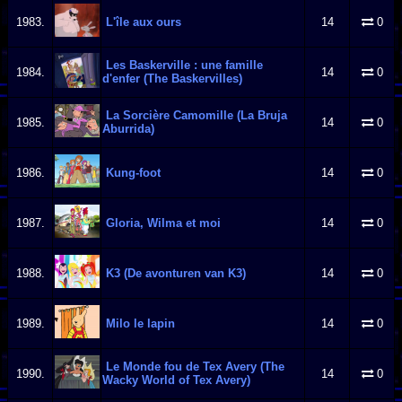
1983.
L'île aux ours
14
0
Les Baskerville : une famille
1984.
14
0
d'enfer (The Baskervilles)
La Sorcière Camomille (La Bruja
1985.
14
0
Aburrida)
1986.
Kung-foot
14
0
1987.
Gloria, Wilma et moi
14
0
1988.
K3 (De avonturen van K3)
14
0
1989.
Milo le lapin
14
0
Le Monde fou de Tex Avery (The
1990.
14
0
Wacky World of Tex Avery)