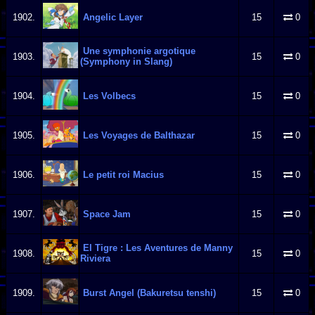
1902.
Angelic Layer
15
0
Une symphonie argotique
1903.
15
0
(Symphony in Slang)
1904.
Les Volbecs
15
0
1905.
Les Voyages de Balthazar
15
0
1906.
Le petit roi Macius
15
0
1907.
Space Jam
15
0
El Tigre : Les Aventures de Manny
1908.
15
0
Riviera
1909.
Burst Angel (Bakuretsu tenshi)
15
0