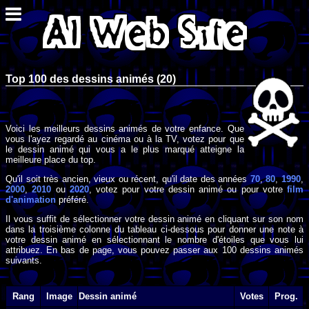
Top 100 des dessins animés (20)
Voici les meilleurs dessins animés de votre enfance. Que
vous l'ayez regardé au cinéma ou à la TV, votez pour que
le dessin animé qui vous a le plus marqué atteigne la
meilleure place du top.
Qu'il soit très ancien, vieux ou récent, qu'il date des années
70
,
80
,
1990
,
2000
,
2010
ou
2020
, votez pour votre dessin animé ou pour votre
film
d'animation
préféré.
Il vous suffit de sélectionner votre dessin animé en cliquant sur son nom
dans la troisième colonne du tableau ci-dessous pour donner une note à
votre dessin animé en sélectionnant le nombre d'étoiles que vous lui
attribuez. En bas de page, vous pouvez passer aux 100 dessins animés
suivants.
Rang
Image
Dessin animé
Votes
Prog.