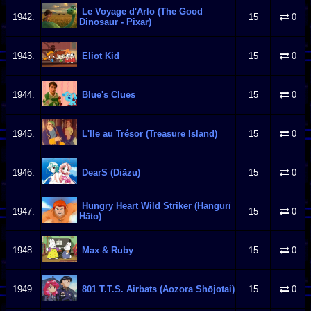
Le Voyage d'Arlo (The Good
1942.
15
0
Dinosaur - Pixar)
1943.
Eliot Kid
15
0
1944.
Blue's Clues
15
0
1945.
L'Ile au Trésor (Treasure Island)
15
0
1946.
DearS (Diāzu)
15
0
Hungry Heart Wild Striker (Hangurī
1947.
15
0
Hāto)
1948.
Max & Ruby
15
0
1949.
801 T.T.S. Airbats (Aozora Shōjotai)
15
0