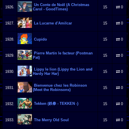
Un Conte de Noël (A Christmas
1926.
15
0
Carol - GoodTimes)
1927.
La Lucarne d'Amilcar
15
0
1928.
Cupido
15
0
Pierre Martin le facteur (Postman
1929.
15
0
Pat)
Lippy le lion (Lippy the Lion and
1930.
15
0
Hardy Har Har)
Bienvenue chez les Robinson
1931.
15
0
(Meet the Robinsons)
Tekken (鉄拳 - TEKKEN -)
1932.
15
0
1933.
The Merry Old Soul
15
0