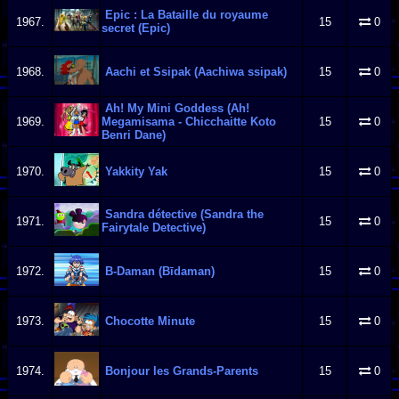
Epic : La Bataille du royaume
1967.
15
0
secret (Epic)
1968.
Aachi et Ssipak (Aachiwa ssipak)
15
0
Ah! My Mini Goddess (Ah!
1969.
Megamisama - Chicchaitte Koto
15
0
Benri Dane)
1970.
Yakkity Yak
15
0
Sandra détective (Sandra the
1971.
15
0
Fairytale Detective)
1972.
B-Daman (Bīdaman)
15
0
1973.
Chocotte Minute
15
0
1974.
Bonjour les Grands-Parents
15
0