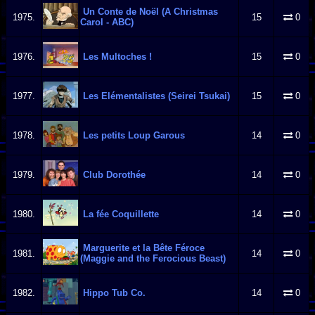
Un Conte de Noël (A Christmas
1975.
15
0
Carol - ABC)
1976.
Les Multoches !
15
0
1977.
Les Elémentalistes (Seirei Tsukai)
15
0
1978.
Les petits Loup Garous
14
0
1979.
Club Dorothée
14
0
1980.
La fée Coquillette
14
0
Marguerite et la Bête Féroce
1981.
14
0
(Maggie and the Ferocious Beast)
1982.
Hippo Tub Co.
14
0