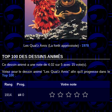
Les Quat'z Amis
(La forêt apprivoisée) -
1978
TOP 100 DES
DESSINS ANIMÉS
Ce dessin animé a une note de
4.02
sur
5
avec
15
vote(s).
Votez pour le dessin animé "Les Quat'z Amis" afin qu'il progresse dans le
Top 100
:
Rang
Prog.
Votre note
1914.
0