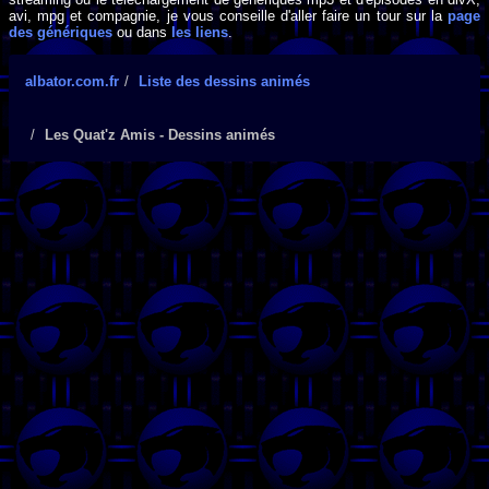
avi, mpg et compagnie, je vous conseille d'aller faire un tour sur la
page
des génériques
ou dans
les liens
.
albator.com.fr
Liste des dessins animés
Les Quat'z Amis - Dessins animés