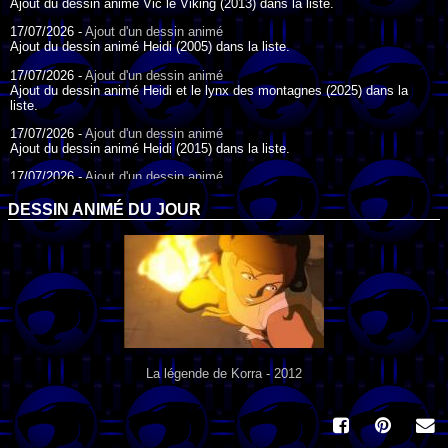
Ajout du dessin animé Vic le Viking (2013) dans la liste.
17/07/2026 -
Ajout d'un dessin animé
Ajout du dessin animé Heidi (2005) dans la liste.
17/07/2026 -
Ajout d'un dessin animé
Ajout du dessin animé Heidi et le lynx des montagnes (2025) dans la
liste.
17/07/2026 -
Ajout d'un dessin animé
Ajout du dessin animé Heidi (2015) dans la liste.
17/07/2026 -
Ajout d'un dessin animé
Ajout du dessin animé Heidi (1995) dans la liste.
DESSIN ANIMÉ DU JOUR
09/07/2026 -
Ajout d'un dessin animé
Ajout du dessin animé Genki l'Aventurier de la Chance (2006) dans la
liste.
04/07/2026 -
Ajout d'un dessin animé
Ajout du dessin animé Vilain Petit Canard (2000) dans la liste.
04/07/2026 -
Ajout d'un dessin animé
Ajout du dessin animé Le Noël du vilain petit canard (2003) dans la liste.
La légende de Korra - 2012