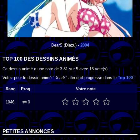
DearS
(Diāzu) -
2004
TOP 100 DES
DESSINS ANIMÉS
Ce dessin animé a une note de
3.81
sur
5
avec
15
vote(s).
Votez pour le dessin animé "DearS" afin qu'il progresse dans le
Top 100
:
Rang
Prog.
Votre note
1946.
0
PETITES ANNONCES