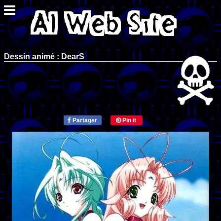
Dessin animé : DearS
Partager
Pin it