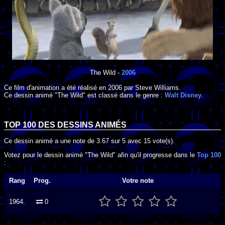
The Wild
-
2006
Ce film d'animation a été réalisé en
2006
par
Steve Williams
.
Ce dessin animé "The Wild" est classé dans le genre :
Walt Disney
.
TOP 100 DES
DESSINS ANIMÉS
Ce dessin animé a une note de
3.67
sur
5
avec
15
vote(s).
Votez pour le dessin animé "The Wild" afin qu'il progresse dans le
Top 100
:
Rang
Prog.
Votre note
1964.
0