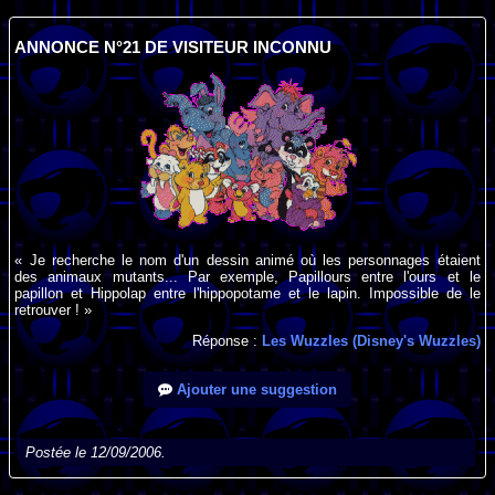
ANNONCE N°21 DE VISITEUR INCONNU
« Je recherche le nom d'un dessin animé où les personnages étaient
des animaux mutants... Par exemple, Papillours entre l'ours et le
papillon et Hippolap entre l'hippopotame et le lapin. Impossible de le
retrouver ! »
Réponse :
Les Wuzzles (Disney's Wuzzles)
Ajouter une suggestion
Postée le 12/09/2006.