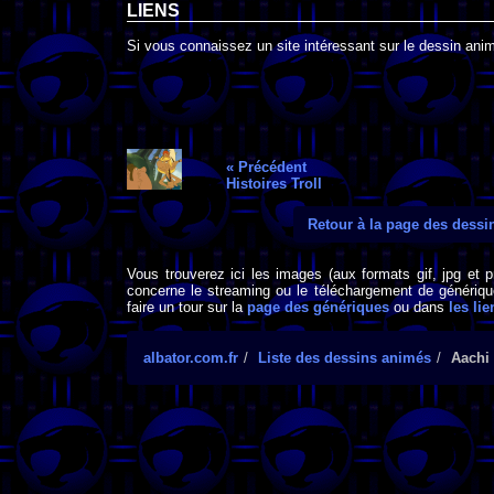
LIENS
Si vous connaissez un site intéressant sur le dessin anim
« Précédent
Histoires Troll
Retour à la page des dess
Vous trouverez ici les images (aux formats gif, jpg et 
concerne le streaming ou le téléchargement de générique
faire un tour sur la
page des génériques
ou dans
les lie
albator.com.fr
Liste des dessins animés
Aachi 