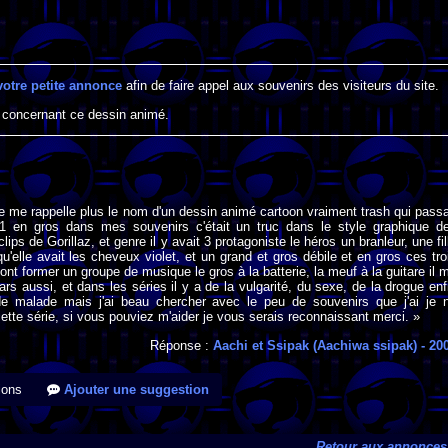
votre petite annonce
afin de faire appel aux souvenirs des visiteurs du site.
 concernant ce dessin animé.
ne me rappelle plus le nom d'un dessin animé cartoon vraiment trash qui passa
1 en gros dans mes souvenirs c'était un truc dans le style graphique d
clips de Gorillaz, et genre il y avait 3 protagoniste le héros un branleur, une fil
u'elle avait les cheveux violet, et un grand et gros débile et en gros ces tro
nt former un groupe de musique le gros à la batterie, la meuf à la guitare il 
ars aussi, et dans les séries il y a de la vulgarité, du sexe, de la drogue enf
de malade mais j'ai beau chercher avec le peu de souvenirs que j'ai je 
cette série, si vous pouviez m'aider je vous serais reconnaissant merci. »
Réponse :
Aachi et Ssipak (Aachiwa ssipak)
- 20
ions
Ajouter une suggestion
Retour aux annonces