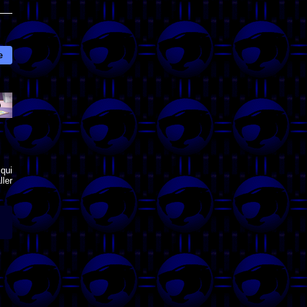
e
qui
ler