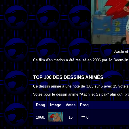
Aachi et
Ce film d'animation a été réalisé en
2006
par
Jo Beom-jin
TOP 100 DES
DESSINS ANIMÉS
Ce dessin animé a une note de
3.63
sur
5
avec
15
vote(s
Votez pour le dessin animé "Aachi et Ssipak" afin qu'il p
Rang
Image
Votes
Prog.
1968.
15
0