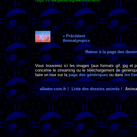
https://fr.wikipedia.org/wiki/Animatrix
« Précédent
Animalympics
Retour à la page des dess
Vous trouverez ici les images (aux formats gif, jpg et 
concerne le streaming ou le téléchargement de générique
faire un tour sur la
page des génériques
ou dans
les lie
albator.com.fr
Liste des dessins animés
Anima