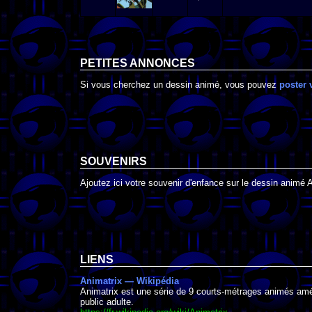
PETITES ANNONCES
Si vous cherchez un dessin animé, vous pouvez
poster 
SOUVENIRS
Ajoutez ici votre souvenir d'enfance sur le dessin animé 
LIENS
Animatrix — Wikipédia
Animatrix est une série de 9 courts-métrages animés améri
public adulte.