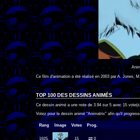
Anim
Ce film d'animation a été réalisé en
2003
par
A. Jones
,
M
TOP 100 DES
DESSINS ANIMÉS
Ce dessin animé a une note de
3.94
sur
5
avec
15
vote(s
Votez pour le dessin animé "Animatrix" afin qu'il progres
Rang
Image
Votes
Prog.
1925.
15
0