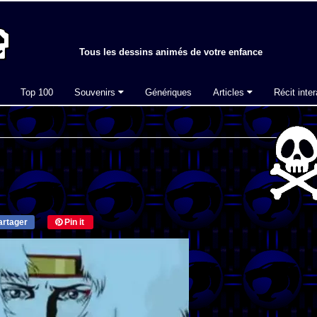
Tous les dessins animés de votre enfance
Top 100
Souvenirs
Génériques
Articles
Récit inter
rtager
Pin it