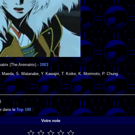
atrix
(The Animatrix) -
2003
. Maeda
,
S. Watanabe
,
Y. Kawajiri
,
T. Koike
,
K. Morimoto
,
P. Chung
.
).
se dans le
Top 100
:
Votre note