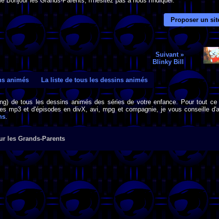
é Bonjour les Grands-Parents, n'hésitez pas à nous l'indiquer.
Proposer un sit
Suivant »
Blinky Bill
ins animés
La liste de tous les dessins animés
png) de tous les dessins animés des séries de votre enfance. Pour tout ce 
s mp3 et d'épisodes en divX, avi, mpg et compagnie, je vous conseille d'al
ns
.
ur les Grands-Parents