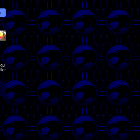
e
qui
ler