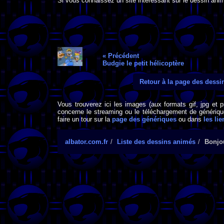
Si vous connaissez un site intéressant sur le dessin anim
« Précédent
Budgie le petit hélicoptère
Retour à la page des dess
Vous trouverez ici les images (aux formats gif, jpg et 
concerne le streaming ou le téléchargement de générique
faire un tour sur la
page des génériques
ou dans
les lie
albator.com.fr
Liste des dessins animés
Bonjo