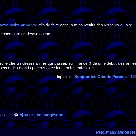
votre petite annonce
afin de faire appel aux souvenirs des visiteurs du site.
 concernant ce dessin animé.
 recherche un dessin animé qui passait sur France 3 dans le début des anné
scène des grands parents avec leurs petits enfants. »
Réponse :
Bonjour les Grands-Parents
- 19
ions
Ajouter une suggestion
Retour aux annonces