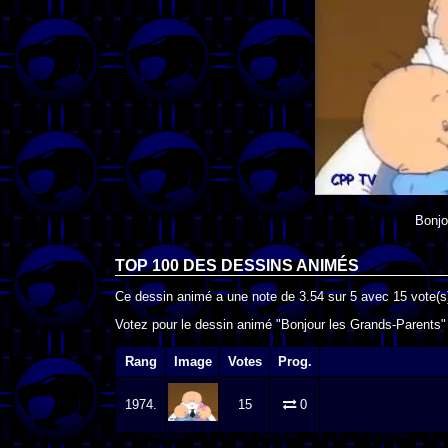
Bonjo
TOP 100 DES
DESSINS ANIMÉS
Ce dessin animé a une note de
3.54
sur
5
avec
15
vote(s
Votez pour le dessin animé "Bonjour les Grands-Parents" 
Rang
Image
Votes
Prog.
1974.
15
0