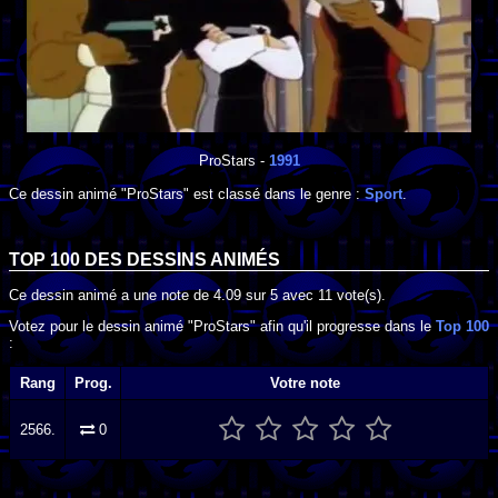
ProStars
-
1991
Ce dessin animé "ProStars" est classé dans le genre :
Sport
.
TOP 100 DES
DESSINS ANIMÉS
Ce dessin animé a une note de
4.09
sur
5
avec
11
vote(s).
Votez pour le dessin animé "ProStars" afin qu'il progresse dans le
Top 100
:
Rang
Prog.
Votre note
2566.
0