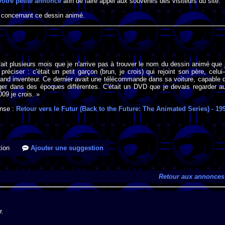
votre petite annonce
afin de faire appel aux souvenirs des visiteurs du site.
 concernant ce dessin animé.
fait plusieurs mois que je n'arrive pas à trouver le nom du dessin animé que 
réciser : c'était un petit garçon (brun, je crois) qui rejoint son père, celui-
grand inventeur. Ce dernier avait une télécommande dans sa voiture, capable 
ager dans des époques différentes. C'était un DVD que je devais regarder a
09 je crois. »
nse :
Retour vers le Futur (Back to the Future: The Animated Series)
- 19
ion
Ajouter une suggestion
Retour aux annonces
r.