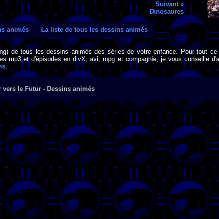
Suivant »
Dinosaures
ins animés
La liste de tous les dessins animés
png) de tous les dessins animés des séries de votre enfance. Pour tout ce 
s mp3 et d'épisodes en divX, avi, mpg et compagnie, je vous conseille d'al
ns
.
 vers le Futur - Dessins animés