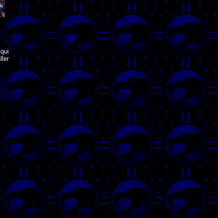
qui
ler