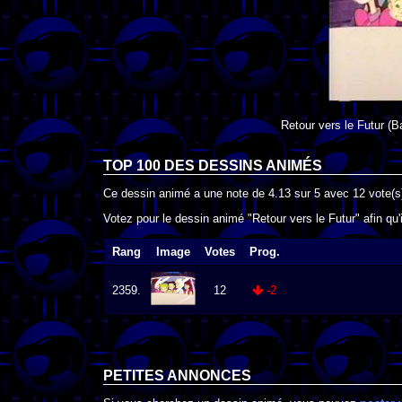
Retour vers le Futur
(Ba
TOP 100 DES
DESSINS ANIMÉS
Ce dessin animé a une note de
4.13
sur
5
avec
12
vote(s
Votez pour le dessin animé "Retour vers le Futur" afin qu
Rang
Image
Votes
Prog.
2359.
12
-2
PETITES ANNONCES