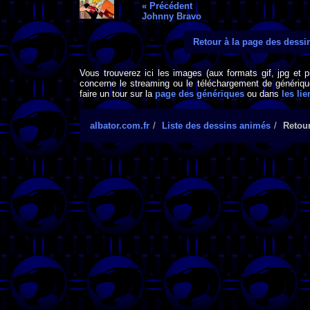
« Précédent
Johnny Bravo
Retour à la page des dess
Vous trouverez ici les images (aux formats gif, jpg et 
concerne le streaming ou le téléchargement de générique
faire un tour sur la
page des génériques
ou dans
les lie
albator.com.fr
Liste des dessins animés
Retour