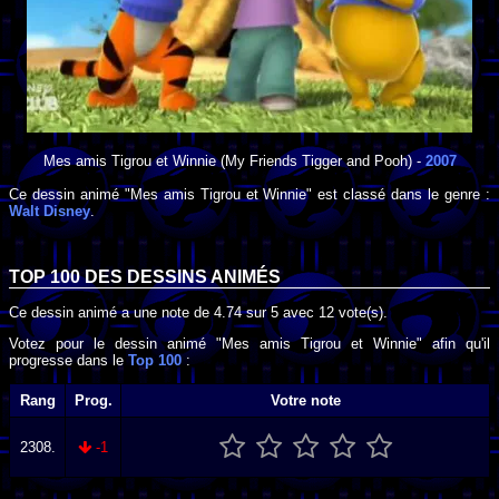
Mes amis Tigrou et Winnie
(My Friends Tigger and Pooh) -
2007
Ce dessin animé "Mes amis Tigrou et Winnie" est classé dans le genre :
Walt Disney
.
TOP 100 DES
DESSINS ANIMÉS
Ce dessin animé a une note de
4.74
sur
5
avec
12
vote(s).
Votez pour le dessin animé "Mes amis Tigrou et Winnie" afin qu'il
progresse dans le
Top 100
:
Rang
Prog.
Votre note
2308.
-1