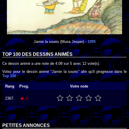
Jamie la souris
(Musa Jesper) -
1995
TOP 100 DES
DESSINS ANIMÉS
Ce dessin animé a une note de
4.08
sur
5
avec
12
vote(s).
Votez pour le dessin animé "Jamie la souris" afin qu'il progresse dans le
Top 100
:
Rang
Prog.
Votre note
2367.
-2
PETITES ANNONCES