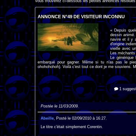
Vous trouverez ci-dessous les petites annonces résolues
ANNONCE N°49 DE VISITEUR INCONNU
« Depuis quel
dessin animé. 
navire et il y
d'origine indie
vieille avec u
Les méchants d
Le générique f
embarqué pour gagner. Même si tu n'as pas le pie
ohohohohoh). Voilà c'est tout ce dont je me souviens. M
1 suggest
Postée le 11/03/2009.
Abeille
, Posté le 02/09/2010 à 16:27.
Le titre c'était simplement Corentin.