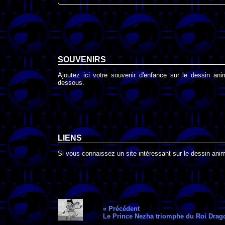
SOUVENIRS
Ajoutez ici votre souvenir d'enfance sur le dessin ani
dessous.
LIENS
Si vous connaissez un site intéressant sur le dessin anim
« Précédent
Le Prince Nezha triomphe du Roi Drag