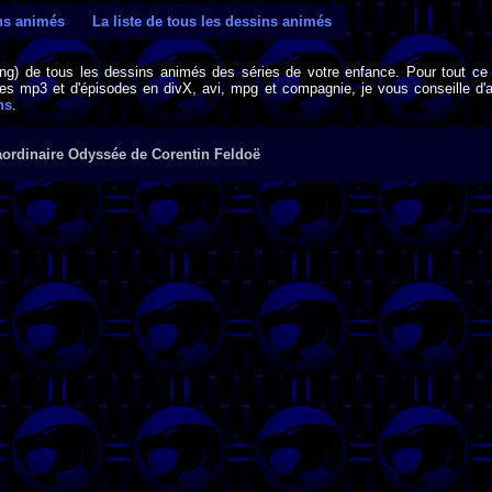
ins animés
La liste de tous les dessins animés
png) de tous les dessins animés des séries de votre enfance. Pour tout ce 
s mp3 et d'épisodes en divX, avi, mpg et compagnie, je vous conseille d'al
ns
.
aordinaire Odyssée de Corentin Feldoë