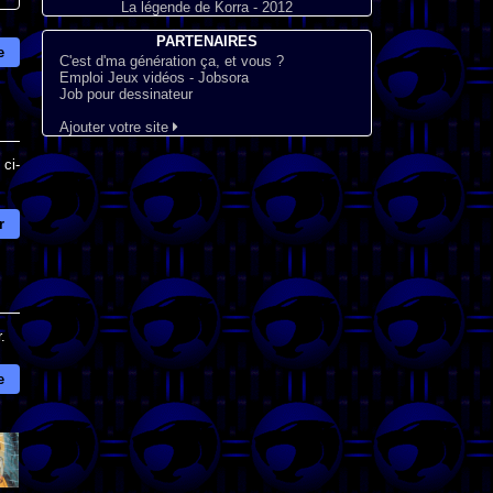
La légende de Korra - 2012
PARTENAIRES
e
C'est d'ma génération ça, et vous ?
Emploi Jeux vidéos - Jobsora
Job pour dessinateur
Ajouter votre site
ci-
r
.
e