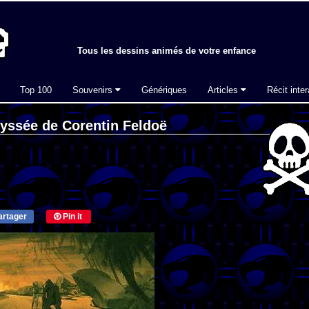
Tous les dessins animés de votre enfance
Top 100
Souvenirs
Génériques
Articles
Récit inter
dyssée de Corentin Feldoë
rtager
Pin it