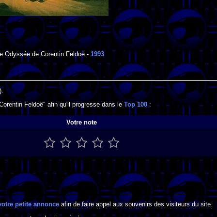
ire Odyssée de Corentin Feldoë
-
1993
).
orentin Feldoë" afin qu'il progresse dans le
Top 100
:
Votre note
votre petite annonce
afin de faire appel aux souvenirs des visiteurs du site.