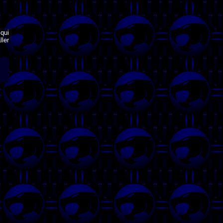
qui
ler