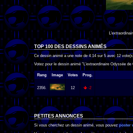
L'extraordina
TOP 100 DES
DESSINS ANIMÉS
Ce dessin animé a une note de
4.14
sur
5
avec
12
vote(s
Votez pour le dessin animé "L'extraordinaire Odyssée de C
Rang
Image
Votes
Prog.
2356.
12
-2
PETITES ANNONCES
Si vous cherchez un dessin animé, vous pouvez
poster 