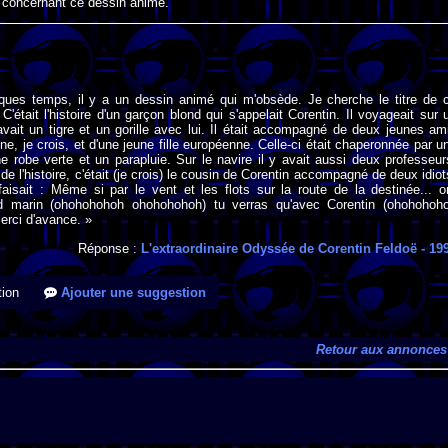
 concernant ce dessin animé.
ques temps, il y a un dessin animé qui m'obsède. Je cherche le titre de 
C'était l'histoire d'un garçon blond qui s'appelait Corentin. Il voyageait sur 
 avait un tigre et un gorille avec lui. Il était accompagné de deux jeunes am
nne, je crois, et d'une jeune fille européenne. Celle-ci était chaperonnée par u
ne robe verte et un parapluie. Sur le navire il y avait aussi deux professeur
e l'histoire, c'était (je crois) le cousin de Corentin accompagné de deux idiot
aisait : Même si par le vent et les flots sur la route de la destinée... o
d marin (ohohohohoh ohohohohoh) tu verras qu'avec Corentin (ohohohoh
erci d'avance. »
Réponse :
L'extraordinaire Odyssée de Corentin Feldoë
- 19
ion
Ajouter une suggestion
Retour aux annonces