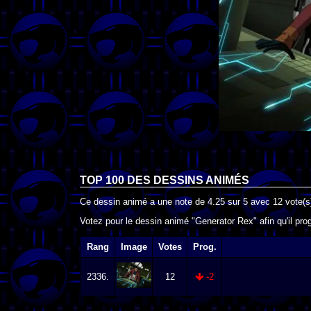
TOP 100 DES
DESSINS ANIMÉS
Ce dessin animé a une note de
4.25
sur
5
avec
12
vote(s
Votez pour le dessin animé "Generator Rex" afin qu'il pr
Rang
Image
Votes
Prog.
2336.
12
-2