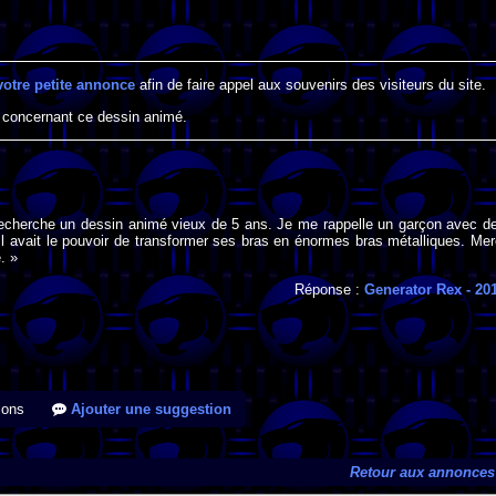
votre petite annonce
afin de faire appel aux souvenirs des visiteurs du site.
 concernant ce dessin animé.
 recherche un dessin animé vieux de 5 ans. Je me rappelle un garçon avec d
Il avait le pouvoir de transformer ses bras en énormes bras métalliques. Mer
. »
Réponse :
Generator Rex
- 20
ions
Ajouter une suggestion
Retour aux annonces