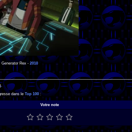
Generator Rex
-
2010
).
ogresse dans le
Top 100
:
Votre note