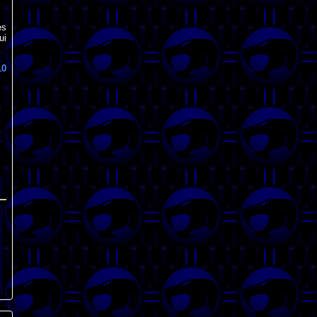
es
ui
10