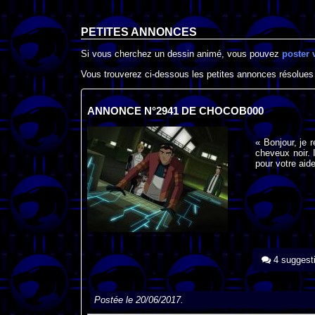
PETITES ANNONCES
Si vous cherchez un dessin animé, vous pouvez
poster 
Vous trouverez ci-dessous les petites annonces résolues
ANNONCE N°2941 DE CHOCOB000
« Bonjour, je
cheveux noir. 
pour votre aide
4 suggest
Postée le 20/06/2017.