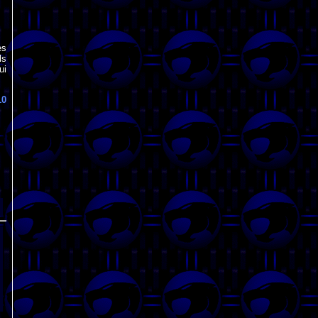
es
ls
ui
10