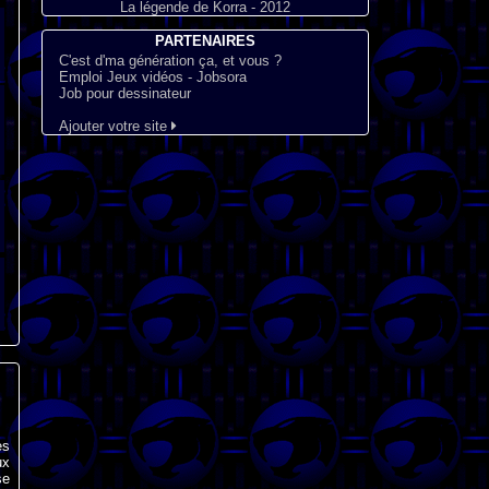
La légende de Korra - 2012
PARTENAIRES
C'est d'ma génération ça, et vous ?
Emploi Jeux vidéos - Jobsora
Job pour dessinateur
Ajouter votre site
es
ux
se