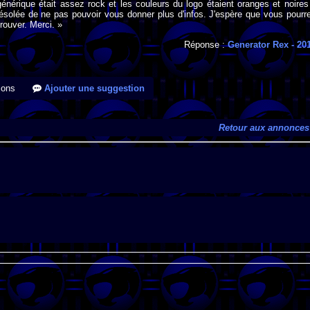
énérique était assez rock et les couleurs du logo étaient oranges et noires 
solée de ne pas pouvoir vous donner plus d'infos. J'espère que vous pourr
trouver. Merci. »
Réponse :
Generator Rex
- 20
ions
Ajouter une suggestion
Retour aux annonces