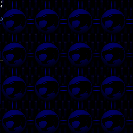
il
ez
10