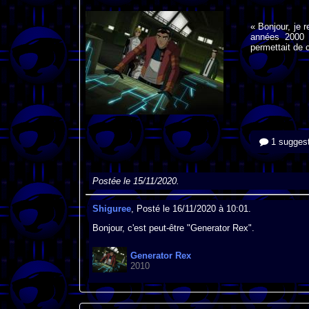
« Bonjour, je 
années 2000 o
permettait de 
1 suggest
Postée le 15/11/2020.
Shiguree
, Posté le 16/11/2020 à 10:01.
Bonjour, c'est peut-être "Generator Rex".
Generator Rex
2010