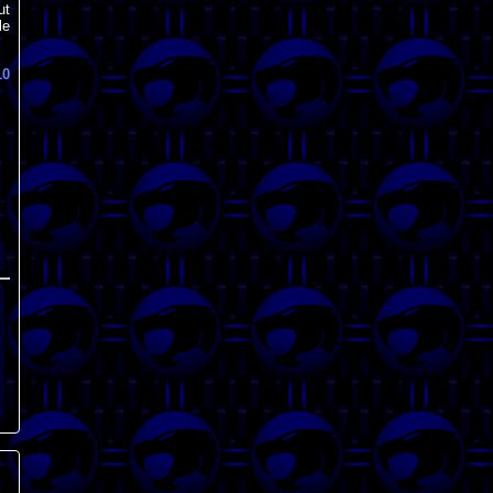
ut
le
10