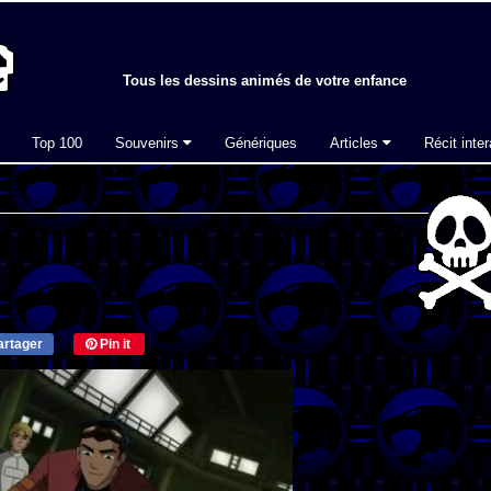
Tous les dessins animés de votre enfance
Top 100
Souvenirs
Génériques
Articles
Récit inter
rtager
Pin it