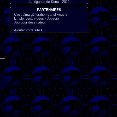
La légende de Korra - 2012
PARTENAIRES
C'est d'ma génération ça, et vous ?
Emploi Jeux vidéos - Jobsora
Job pour dessinateur
Ajouter votre site