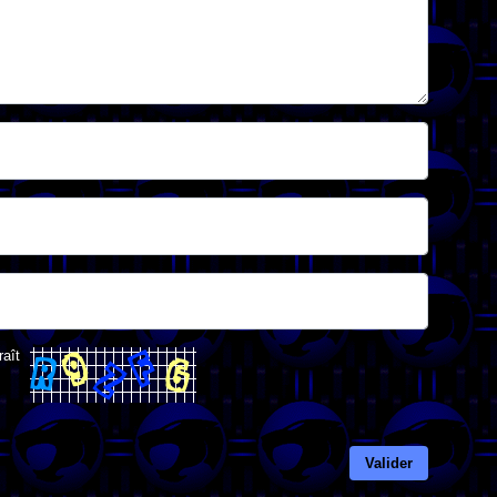
raît
Valider