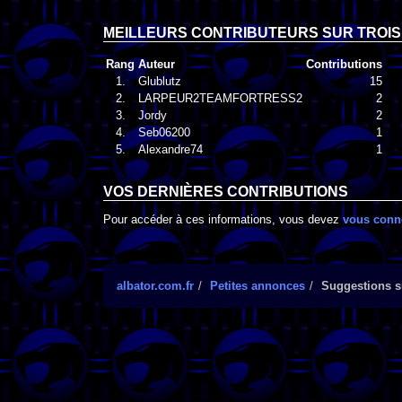
MEILLEURS CONTRIBUTEURS SUR TROIS
Rang
Auteur
Contributions
1.
Glublutz
15
2.
LARPEUR2TEAMFORTRESS2
2
3.
Jordy
2
4.
Seb06200
1
5.
Alexandre74
1
VOS DERNIÈRES CONTRIBUTIONS
Pour accéder à ces informations, vous devez
vous conn
albator.com.fr
Petites annonces
Suggestions su