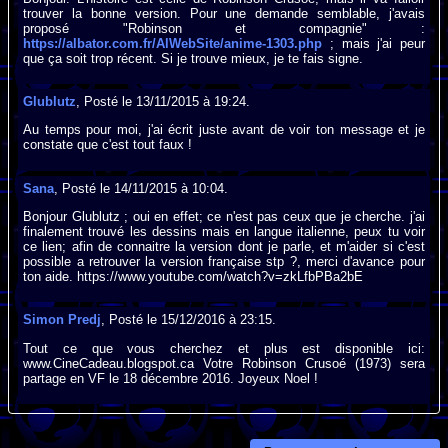
trouver la bonne version. Pour une demande semblable, j'avais
proposé "Robinson et compagnie" :
https://albator.com.fr/AlWebSite/anime-1303.php
; mais j'ai peur
que ça soit trop récent. Si je trouve mieux, je te fais signe.
Glublutz
, Posté le 13/11/2015 à 19:24.
Au temps pour moi, j'ai écrit juste avant de voir ton message et je
constate que c'est tout faux !
Sana
, Posté le 14/11/2015 à 10:04.
Bonjour Glublutz ; oui en effet; ce n'est pas ceux que je cherche. j'ai
finalement trouvé les dessins mais en langue italienne, peux tu voir
ce lien; afin de connaitre la version dont je parle, et m'aider si c'est
possible a retrouver la version française stp ?, merci d'avance pour
ton aide. https://www.youtube.com/watch?v=zkLfbPBa2bE
Simon Predj
, Posté le 15/12/2016 à 23:15.
Tout ce que vous cherchez et plus est disponible ici:
www.CineCadeau.blogspot.ca Votre Robinson Crusoé (1973) sera
partage en VF le 18 décembre 2016. Joyeux Noel !