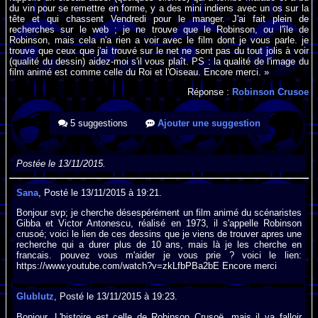
du vin pour se remettre en forme, y a des mini indiens avec un os sur la
tête et qui chassent Vendredi pour le manger. J'ai fait plein de
recherches sur le web ; je ne trouve que le Robinson, ou l'île de
Robinson, mais cela n'a rien a voir avec le film dont je vous parle. je
trouve que ceux que j'ai trouvé sur le net ne sont pas du tout jolis à voir
(qualité du dessin) aidez-moi s'il vous plaît. PS : la qualité de l'image du
film animé est comme celle du Roi et l'Oiseau. Encore merci. »
Réponse :
Robinson Crusoe
5 suggestions
Ajouter une suggestion
Postée le 13/11/2015.
Sana
, Posté le 13/11/2015 à 19:21.
Bonjour svp; je cherche désespérément un film animé du scénaristes
Gibba et Victor Antonescu, réalisé en 1973, il s'appelle Robinson
crusoé; voici le lien de ces dessins que je viens de trouver apres une
recherche qui a durer plus de 10 ans, mais là je les cherche en
francais. pouvez vous m'aider je vous prie ? voici le lien:
https://www.youtube.com/watch?v=zkLfbPBa2bE Encore merci
Glublutz
, Posté le 13/11/2015 à 19:23.
Bonjour. L'histoire est celle de Robinson Crusoë, mais il va falloir