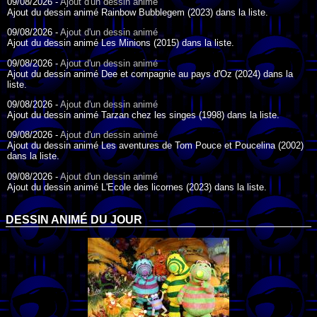
09/08/2026 -
Ajout d'un dessin animé
Ajout du dessin animé Rainbow Bubblegem (2023) dans la liste.
09/08/2026 -
Ajout d'un dessin animé
Ajout du dessin animé Les Minions (2015) dans la liste.
09/08/2026 -
Ajout d'un dessin animé
Ajout du dessin animé Dee et compagnie au pays d'Oz (2024) dans la
liste.
09/08/2026 -
Ajout d'un dessin animé
Ajout du dessin animé Tarzan chez les singes (1998) dans la liste.
09/08/2026 -
Ajout d'un dessin animé
Ajout du dessin animé Les aventures de Tom Pouce et Poucelina (2002)
dans la liste.
09/08/2026 -
Ajout d'un dessin animé
Ajout du dessin animé L'Ecole des licornes (2023) dans la liste.
09/08/2026 -
Ajout d'un dessin animé
Ajout du dessin animé Wonder Choux ! (2006) dans la liste.
DESSIN ANIMÉ DU JOUR
09/08/2026 -
Ajout d'un dessin animé
Ajout du dessin animé Anna et ses amis (2022) dans la liste.
09/08/2026 -
Ajout d'un dessin animé
Ajout du dessin animé Tom Pouce en trouble (1940) dans la liste.
09/08/2026 -
Ajout d'un dessin animé
Ajout du dessin animé Anna et le Roi (2000) dans la liste.