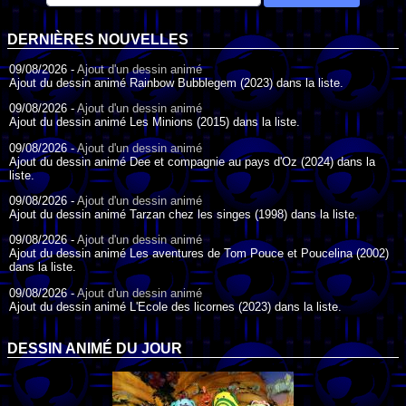
DERNIÈRES NOUVELLES
09/08/2026 -
Ajout d'un dessin animé
Ajout du dessin animé Rainbow Bubblegem (2023) dans la liste.
09/08/2026 -
Ajout d'un dessin animé
Ajout du dessin animé Les Minions (2015) dans la liste.
09/08/2026 -
Ajout d'un dessin animé
Ajout du dessin animé Dee et compagnie au pays d'Oz (2024) dans la
liste.
09/08/2026 -
Ajout d'un dessin animé
Ajout du dessin animé Tarzan chez les singes (1998) dans la liste.
09/08/2026 -
Ajout d'un dessin animé
Ajout du dessin animé Les aventures de Tom Pouce et Poucelina (2002)
dans la liste.
09/08/2026 -
Ajout d'un dessin animé
Ajout du dessin animé L'Ecole des licornes (2023) dans la liste.
09/08/2026 -
Ajout d'un dessin animé
Ajout du dessin animé Wonder Choux ! (2006) dans la liste.
DESSIN ANIMÉ DU JOUR
09/08/2026 -
Ajout d'un dessin animé
Ajout du dessin animé Anna et ses amis (2022) dans la liste.