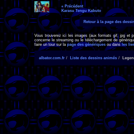
« Précédent
Karasu Tengu Kabuto
Retour à la page des dess
Vous trouverez ici les images (aux formats gif, jpg et 
concerne le streaming ou le téléchargement de générique
faire un tour sur la
page des génériques
ou dans
les lie
albator.com.fr
Liste des dessins animés
Legen