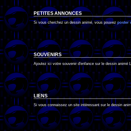
PETITES ANNONCES
Si vous cherchez un dessin animé, vous pouvez
poster 
SOUVENIRS
Ajoutez ici votre souvenir d'enfance sur le dessin animé
LIENS
Si vous connaissez un site intéressant sur le dessin ani