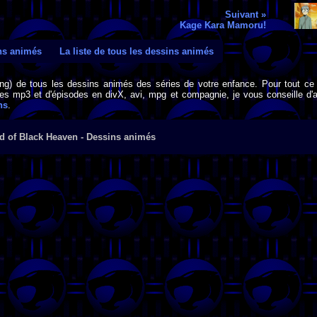
Suivant »
Kage Kara Mamoru!
ins animés
La liste de tous les dessins animés
png) de tous les dessins animés des séries de votre enfance. Pour tout ce 
s mp3 et d'épisodes en divX, avi, mpg et compagnie, je vous conseille d'al
ns
.
d of Black Heaven - Dessins animés