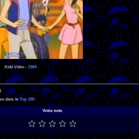
Kidd Video
-
1984
).
sse dans le
Top 100
:
Votre note