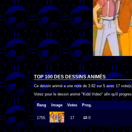
TOP 100 DES
DESSINS ANIMÉS
Ce dessin animé a une note de
3.82
sur
5
avec
17
vote(s
Votez pour le dessin animé "Kidd Video" afin qu'il progre
Rang
Image
Votes
Prog.
1755.
17
0