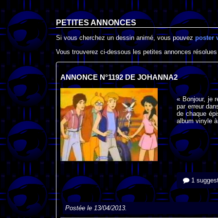
PETITES ANNONCES
Si vous cherchez un dessin animé, vous pouvez
poster 
Vous trouverez ci-dessous les petites annonces résolues
ANNONCE N°1192 DE JOHANNA2
« Bonjour, je
par erreur dan
de chaque épis
album vinyle 
1 suggest
Postée le 13/04/2013.