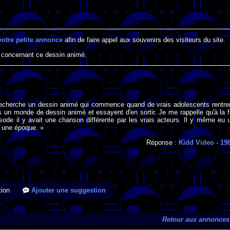
votre petite annonce
afin de faire appel aux souvenirs des visiteurs du site.
 concernant ce dessin animé.
 recherche un dessin animé qui commence quand de vrais adolescents rentre
s un monde de dessin animé et essayent d'en sortir. Je me rappelle qu'à la f
ode il y avait une chanson différente par les vrais acteurs. Il y même eu 
à une époque. »
Réponse :
Kidd Video
- 19
ion
Ajouter une suggestion
Retour aux annonces