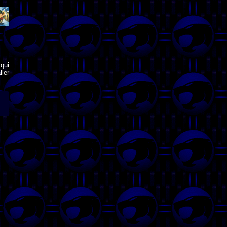
qui
ler