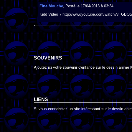
Fine Mouche
, Posté le 17/04/2013 à 03:34.
Kidd Video ? http://www.youtube.com/watch?v=GB
SOUVENIRS
Ajoutez ici votre souvenir d'enfance sur le dessin animé 
LIENS
Si vous connaissez un site intéressant sur le dessin anim