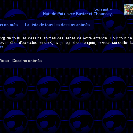
Suivant »
Nuit de Paix avec Buster et Chauncey
ins animés
La liste de tous les dessins animés
png) de tous les dessins animés des séries de votre enfance. Pour tout ce 
s mp3 et d'épisodes en divX, avi, mpg et compagnie, je vous conseille d'al
ns
.
Video - Dessins animés