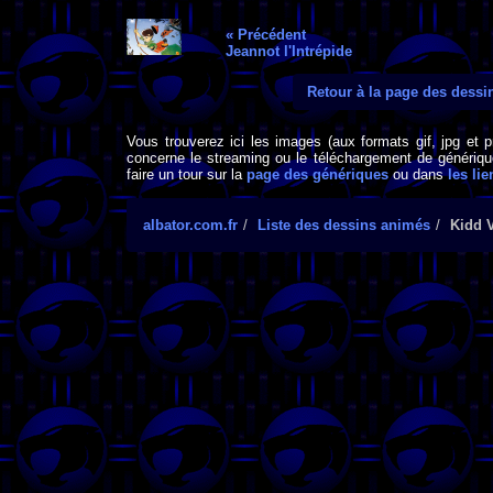
« Précédent
Jeannot l'Intrépide
Retour à la page des dess
Vous trouverez ici les images (aux formats gif, jpg et 
concerne le streaming ou le téléchargement de générique
faire un tour sur la
page des génériques
ou dans
les lie
albator.com.fr
Liste des dessins animés
Kidd 