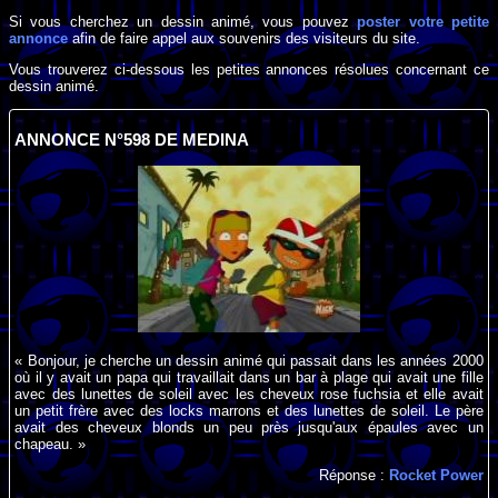
Si vous cherchez un dessin animé, vous pouvez
poster votre petite
annonce
afin de faire appel aux souvenirs des visiteurs du site.
Vous trouverez ci-dessous les petites annonces résolues concernant ce
dessin animé.
ANNONCE N°598 DE MEDINA
« Bonjour, je cherche un dessin animé qui passait dans les années 2000
où il y avait un papa qui travaillait dans un bar à plage qui avait une fille
avec des lunettes de soleil avec les cheveux rose fuchsia et elle avait
un petit frère avec des locks marrons et des lunettes de soleil. Le père
avait des cheveux blonds un peu près jusqu'aux épaules avec un
chapeau. »
Réponse :
Rocket Power