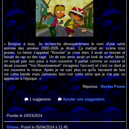
« Bonjour à tous, Je recherche désespérément le nom d'une série
animée des années 2000-2005 je dirais. Ça mettait en scène trois
jeunes. Le héros s'appelait "Rooster" je crois bien, il avait un bonnet et
faisait du rap ou des tags. Un de ses amis avait un look de surfer blond,
on voyait pas ses yeux à mon souvenir. Il parlait comme un suisse et
disait souvent "Yoo Roosteeereuh" (imaginez l'accent) et c'est ce dont je
me souviens le mieux. Après je ne sais plus ce qu'ils faisaient de leur
vie cette bande mais j'aimerais bien voir cette série que je n'ai pas su
apprécier à l'époque. »
Réponse :
Rocket Power
1 suggestion
Ajouter une suggestion
Postée le 10/03/2014.
Orlane
, Posté le 05/04/2014 à 21:45.