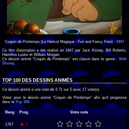
Coquin de Printemps
(Le Haricot Magique - Fun and Fancy Free) -
1947
Ce film d'animation a été réalisé en
1947
par
Jack Kinney
,
Bill Roberts
,
Hamilton Luske
et
William Morgan
.
Ce dessin animé "Coquin de Printemps" est classé dans le genre :
Walt
Disney
.
TOP 100 DES
DESSINS ANIMÉS
Ce dessin animé a une note de
3.71
sur
5
avec
17
vote(s).
Votez pour le dessin animé "Coquin de Printemps" afin qu'il progresse
dans le
Top 100
:
Rang
Prog.
Votre note
1767.
-1