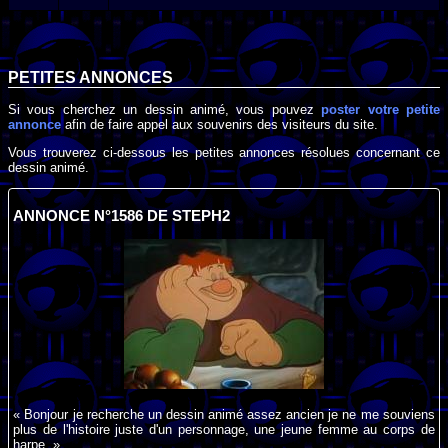
PETITES ANNONCES
Si vous cherchez un dessin animé, vous pouvez
poster votre petite
annonce
afin de faire appel aux souvenirs des visiteurs du site.
Vous trouverez ci-dessous les petites annonces résolues concernant ce
dessin animé.
ANNONCE N°1586 DE STEPH2
« Bonjour je recherche un dessin animé assez ancien je ne me souviens
plus de l'histoire juste d'un personnage, une jeune femme au corps de
harpe. »