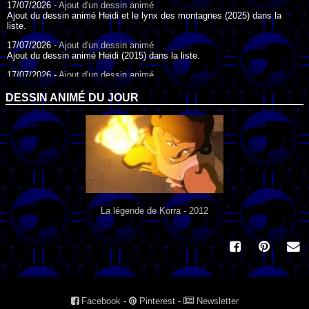
17/07/2026 -
Ajout d'un dessin animé
Ajout du dessin animé Heidi et le lynx des montagnes (2025) dans la
liste.
17/07/2026 -
Ajout d'un dessin animé
Ajout du dessin animé Heidi (2015) dans la liste.
17/07/2026 -
Ajout d'un dessin animé
Ajout du dessin animé Heidi (1995) dans la liste.
DESSIN ANIMÉ DU JOUR
09/07/2026 -
Ajout d'un dessin animé
Ajout du dessin animé Genki l'Aventurier de la Chance (2006) dans la
liste.
04/07/2026 -
Ajout d'un dessin animé
Ajout du dessin animé Vilain Petit Canard (2000) dans la liste.
04/07/2026 -
Ajout d'un dessin animé
Ajout du dessin animé Le Noël du vilain petit canard (2003) dans la liste.
La légende de Korra - 2012
Facebook
-
Pinterest
-
Newsletter