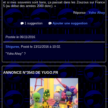
et si mes souvenirs sont bons, ça passait dans les Zouzous sur France
5 (au début des années 2000 donc). »
Réponse :
Yoho Ahoy
1 suggestion
Ajouter une suggestion
Postée le 06/11/2016.
Shiguree
, Posté le 13/11/2016 à 10:02.
"Yoho Ahoy" ?
ANNONCE N°3543 DE YUGO.FR