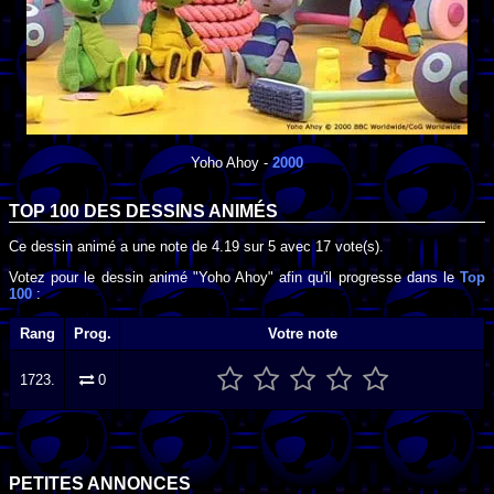
Yoho Ahoy
-
2000
TOP 100 DES
DESSINS ANIMÉS
Ce dessin animé a une note de
4.19
sur
5
avec
17
vote(s).
Votez pour le dessin animé "Yoho Ahoy" afin qu'il progresse dans le
Top
100
:
Rang
Prog.
Votre note
1723.
0
PETITES ANNONCES