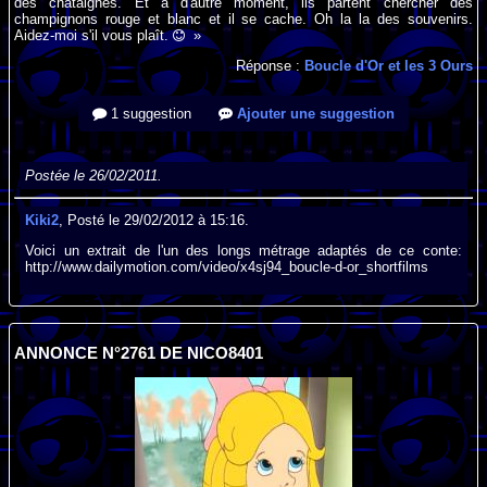
des châtaignes. Et à d'autre moment, ils partent chercher des
champignons rouge et blanc et il se cache. Oh la la des souvenirs.
Aidez-moi s'il vous plaît.
»
Réponse :
Boucle d'Or et les 3 Ours
1 suggestion
Ajouter une suggestion
Postée le 26/02/2011.
Kiki2
, Posté le 29/02/2012 à 15:16.
Voici un extrait de l'un des longs métrage adaptés de ce conte:
http://www.dailymotion.com/video/x4sj94_boucle-d-or_shortfilms
ANNONCE N°2761 DE NICO8401