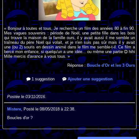
« Bonjour à toutes et tous, Je recherche un film des années 80 à fin 90.
Mes vagues souvenirs : période de Noël, une petite fille dans les bois
qui trouve la maison de la famille ours, il y avait aussi il me semble un
traîneau du père Noël qui volait, et je n'en suis pas sûr mais il y avait
une (ou 2) souris en dessin animé dans le film me semble-t-il. Ce film a
bercé mon enfance, si quelqu'un a une idée... ou même une partie
hihi
Mille mercis d'avance à vous tous. »
Réponse :
Boucle d'Or et les 3 Ours
1 suggestion
Ajouter une suggestion
Postée le 03/11/2016.
Mistere
, Posté le 08/05/2018 à 22:38.
Boucles d'or ?