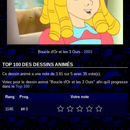
Boucle d'Or et les 3 Ours
-
2003
TOP 100 DES
DESSINS ANIMÉS
Ce dessin animé a une note de
3.81
sur
5
avec
35
vote(s).
Votez pour le dessin animé "Boucle d'Or et les 3 Ours" afin qu'il progresse
dans le
Top 100
:
Rang
Prog.
Votre note
1148.
0