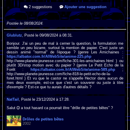
2 suggestions
Ajouter une suggestion
Postée le 08/08/2024.
Glublutz
, Posté le 09/08/2024 à 08:31.
Bonjour. J'ai un peu de mal à cerner la question, la formulation me
semble un peu bizarre, surtout la mention de papier. C'est juste un
dessin animé "normal" de l'époque ? (genre Les Amichaines :
https://albator.com.fr/AlWebSite/anime-225.php
;
http://www.planete-jeunesse.com/fiche-301-les-amichaines.html ) ou
plutôt 3D/stop motion avec du papier ? (genre Le Petit Echo de la
Forêt :
https://albator.com.fr/AlWebSite/anime-589.php
;
http://www.planete-jeunesse.com/fiche-818-le-petit-echo-de-la-
foret.html ) Et vu que le castor ne s'appelle Hector dans aucun de
mes deux exemple, est-ce que c'est un souvenir ou juste à titre
d'exemple ? Est-ce que tu aurais d'autres détails ?
NatTail
, Posté le 23/12/2024 à 17:28.
Salut
a tout hasard ca pourrait être "drôle de petites bêtes" ?
Drôles de petites bêtes
2002