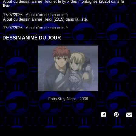
Ajout du dessin animé Heidi et le lynx des montagnes (2025) dans la
liste.
17/07/2026 -
Ajout d'un dessin animé
Ajout du dessin animé Heidi (2015) dans la liste.
17/07/2026 -
Ajout d'un dessin animé
Ajout du dessin animé Heidi (1995) dans la liste.
DESSIN ANIMÉ DU JOUR
09/07/2026 -
Ajout d'un dessin animé
Ajout du dessin animé Genki l'Aventurier de la Chance (2006) dans la
liste.
04/07/2026 -
Ajout d'un dessin animé
Ajout du dessin animé Vilain Petit Canard (2000) dans la liste.
04/07/2026 -
Ajout d'un dessin animé
Ajout du dessin animé Le Noël du vilain petit canard (2003) dans la liste.
Fate/Stay Night - 2006