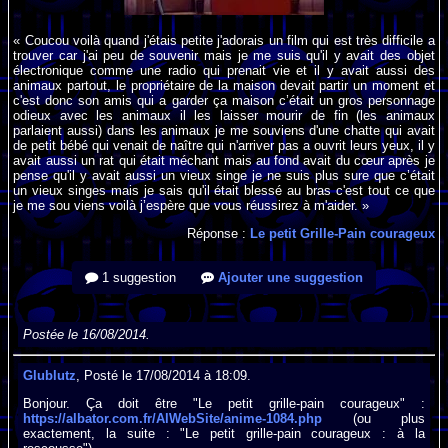
« Coucou voilà quand j'étais petite j'adorais un film qui est très difficile a
trouver car j'ai peu de souvenir mais je me suis qu'il y avait des objet
électronique comme une radio qui prenait vie et il y avait aussi des
animaux partout, le propriétaire de la maison devait partir un moment et
c'est donc son amis qui a garder ça maison c’était un gros personnage
odieux avec les animaux il les laisser mourir de fin (les animaux
parlaient aussi) dans les animaux je me souviens d'une chatte qui avait
de petit bébé qui venait de naître qui n'arriver pas a ouvrit leurs yeux, il y
avait aussi un rat qui était méchant mais au fond avait du cœur après je
pense qu'il y avait aussi un vieux singe je ne suis plus sure que c’était
un vieux singes mais je sais qu'il était blessé au bras c'est tout ce que
je me sou viens voilà j’espère que vous réussirez à m'aider. »
Réponse :
Le petit Grille-Pain courageux
1 suggestion
Ajouter une suggestion
Postée le 16/08/2014.
Glublutz
, Posté le 17/08/2014 à 18:09.
Bonjour. Ça doit être "Le petit grille-pain courageux" :
https://albator.com.fr/AlWebSite/anime-1084.php
(ou plus
exactement, la suite : "Le petit grille-pain courageux : à la