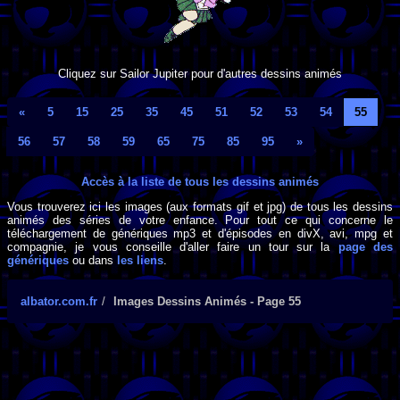
Cliquez sur Sailor Jupiter pour d'autres dessins animés
«
5
15
25
35
45
51
52
53
54
55
56
57
58
59
65
75
85
95
»
Accès à la liste de tous les dessins animés
Vous trouverez ici les images (aux formats gif et jpg) de tous les dessins
animés des séries de votre enfance. Pour tout ce qui concerne le
téléchargement de génériques mp3 et d'épisodes en divX, avi, mpg et
compagnie, je vous conseille d'aller faire un tour sur la
page des
génériques
ou dans
les liens
.
albator.com.fr
Images Dessins Animés - Page 55