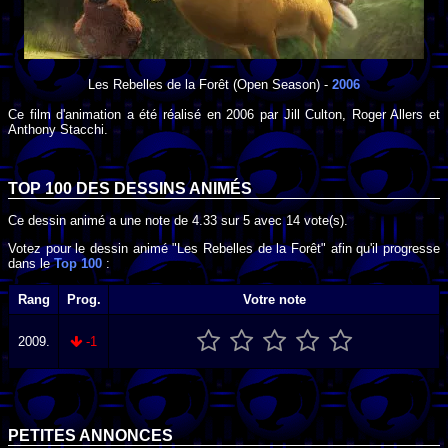
Les Rebelles de la Forêt
(Open Season) -
2006
Ce film d'animation a été réalisé en
2006
par
Jill Culton
,
Roger Allers
et
Anthony Stacchi
.
TOP 100 DES
DESSINS ANIMÉS
Ce dessin animé a une note de
4.33
sur
5
avec
14
vote(s).
Votez pour le dessin animé "Les Rebelles de la Forêt" afin qu'il progresse
dans le
Top 100
:
Rang
Prog.
Votre note
2009.
-1
PETITES ANNONCES