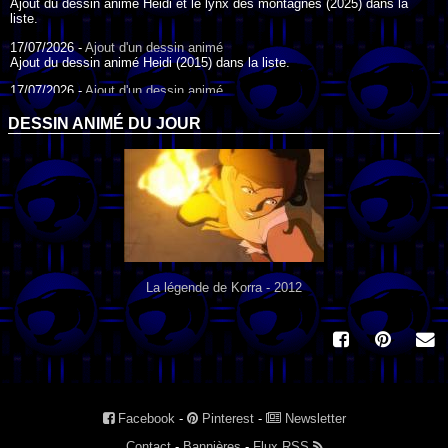
Ajout du dessin animé Heidi et le lynx des montagnes (2025) dans la
liste.
17/07/2026 -
Ajout d'un dessin animé
Ajout du dessin animé Heidi (2015) dans la liste.
17/07/2026 -
Ajout d'un dessin animé
Ajout du dessin animé Heidi (1995) dans la liste.
DESSIN ANIMÉ DU JOUR
09/07/2026 -
Ajout d'un dessin animé
Ajout du dessin animé Genki l'Aventurier de la Chance (2006) dans la
liste.
04/07/2026 -
Ajout d'un dessin animé
Ajout du dessin animé Vilain Petit Canard (2000) dans la liste.
04/07/2026 -
Ajout d'un dessin animé
Ajout du dessin animé Le Noël du vilain petit canard (2003) dans la liste.
La légende de Korra - 2012
Facebook
-
Pinterest
-
Newsletter
Contact
-
Bannières
-
Flux RSS